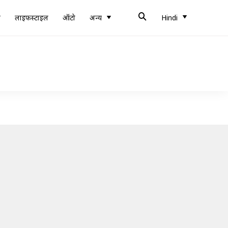
ब
लाइफस्टाइल
ऑटो
अन्य
Hindi