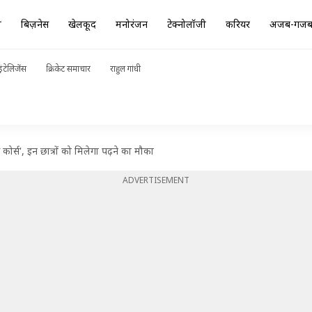
ा
बिज़नेस
खेलकूद
मनोरंजन
टेक्नोलॉजी
करियर
अजब-गज
ंटेलिजेंस
क्रिकेट समाचार
राहुल गांधी
कोर्स', इन छात्रों को मिलेगा पढ़ने का मौका
ADVERTISEMENT