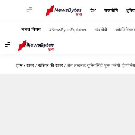
देश
राजनीति
दुनिय
चर्चित विषय
#NewsBytesExplainer
नरेंद्र मोदी
आर्टिफिशियल इ
Hindi
होम
/
खबरें
/
करियर की खबरें
/
अब लखनऊ यूनिवर्सिटी शुरू करेगी 'हैप्पीनेस 