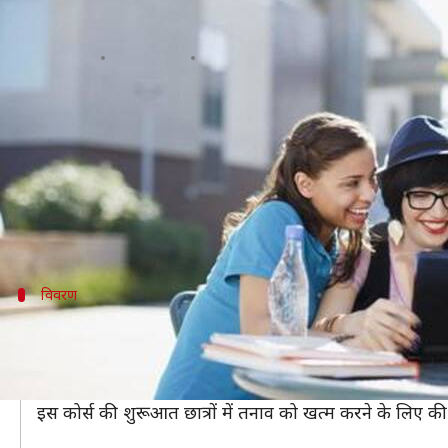
अब लखनऊ यूनिवर्सिटी शुरू करेगी 'हैप्प
लेखन
Mar 03, 2020
02:02 pm
मोना दीक्षित
क्या है खबर?
अब दिल्ली के सरकारी स्कूलों के छात्रों का तरह ही लखनऊ यूनि
जी हां, LU जल्द ही 'हैप्पीनेस कोर्स' की शुरूआत करने जा र
यूनिवर्सिटी संभवता अगले शैक्षणिक सत्र से इसे लागू करने के
विवरण
चौथे सेमेस्टर के छात्र पढ़ेंगे ये कोर्स
एजुकेशन डिपार्टमेंट की प्रोफेसर अमिता बाजपेई ने
ANI
से बात
इसके साथ ही बता दें कि MEd के चौथे सेमेस्टर में इस पाठ्य
इस कोर्स की शुरूआत छात्रों में तनाव को खत्म करने के लिए की