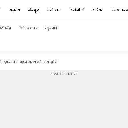
ा
बिज़नेस
खेलकूद
मनोरंजन
टेक्नोलॉजी
करियर
अजब-गज
ंटेलिजेंस
क्रिकेट समाचार
राहुल गांधी
 मुर्दा, दफनाने से पहले शख्स को आया होश
ADVERTISEMENT