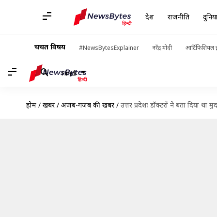
देश
राजनीति
दुनिय
चर्चित विषय
#NewsBytesExplainer
नरेंद्र मोदी
आर्टिफिशियल इ
Hindi
होम
/
खबरें
/
अजब-गजब की खबरें
/
उत्तर प्रदेशः डॉक्टरों ने बता दिया था