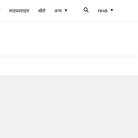
ब
लाइफस्टाइल
ऑटो
अन्य
Hindi