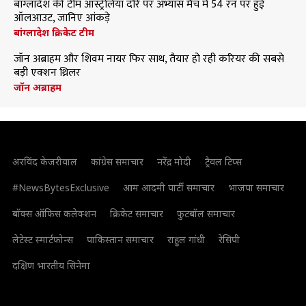
बांग्लादेश की टीम ऑस्ट्रेलिया दौरे पर अभ्यास मैच में 54 रन पर हुई
ऑलआउट, जानिए आंकड़े
बांग्लादेश क्रिकेट टीम
जॉन अब्राहम और शिवम नायर फिर साथ, तैयार हो रही करियर की सबसे
बड़ी एक्शन थ्रिलर
जॉन अब्राहम
अरविंद केजरीवाल
कांग्रेस समाचार
नरेंद्र मोदी
ट्रैवल टिप्स
#NewsBytesExclusive
आम आदमी पार्टी समाचार
भाजपा समाचार
बॉक्स ऑफिस कलेक्शन
क्रिकेट समाचार
फुटबॉल समाचार
लेटेस्ट स्मार्टफोन्स
पाकिस्तान समाचार
राहुल गांधी
रेसिपी
दक्षिण भारतीय सिनेमा