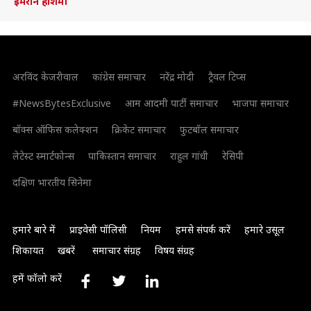
इमरान हाशमी
अरविंद केजरीवाल
कांग्रेस समाचार
नरेंद्र मोदी
ट्रैवल टिप्स
#NewsBytesExclusive
आम आदमी पार्टी समाचार
भाजपा समाचार
बॉक्स ऑफिस कलेक्शन
क्रिकेट समाचार
फुटबॉल समाचार
लेटेस्ट स्मार्टफोन्स
पाकिस्तान समाचार
राहुल गांधी
रेसिपी
दक्षिण भारतीय सिनेमा
हमारे बारे में
प्राइवेसी पॉलिसी
नियम
हमसे संपर्क करें
हमारे उसूल
शिकायत
खबरें
समाचार संग्रह
विषय संग्रह
हमें फॉलो करें