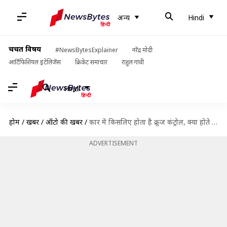
अन्य
Hindi
चर्चित विषय
#NewsBytesExplainer
नरेंद्र मोदी
आर्टिफिशियल इंटेलिजेंस
क्रिकेट समाचार
राहुल गांधी
Hindi
होम
/
खबरें
/
ऑटो की खबरें
/
कार में किसलिए होता है क्रूज कंट्रोल, क्या होते हैं इसके फायदे और नुकसान?
ADVERTISEMENT