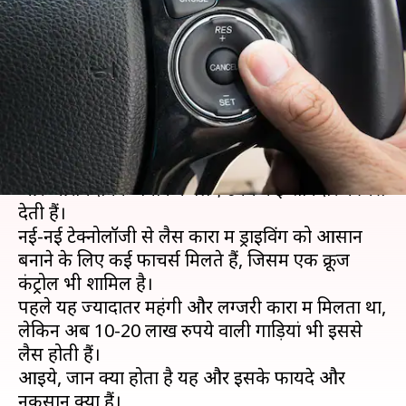
क्या होते हैं इसके फायदे और
नुकसान?
लेखन
Apr 27, 2021
10:30 pm
मोना दीक्षित
क्या है खबर?
आजकल ऑटो कंपनियां अपनी कारों को अन्य से बेहतर
और आरामदायक बनाने के लिए उनमें कई शानदार फीचर्स
देती हैं।
नई-नई टेक्नोलॉजी से लैस कारों में ड्राइविंग को आसान
बनाने के लिए कई फाचर्स मिलते हैं, जिसमें एक क्रूज
कंट्रोल भी शामिल है।
पहले यह ज्यादातर महंगी और लग्जरी कारों में मिलता था,
लेकिन अब 10-20 लाख रुपये वाली गाड़ियां भी इससे
लैस होती हैं।
आइये, जानें क्या होता है यह और इसके फायदे और