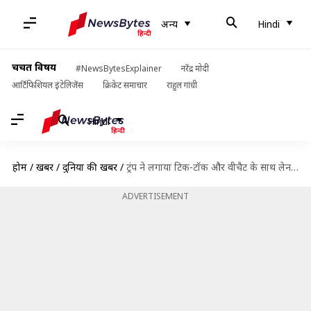
अन्य
Hindi
चर्चित विषय
#NewsBytesExplainer
नरेंद्र मोदी
आर्टिफिशियल इंटेलिजेंस
क्रिकेट समाचार
राहुल गांधी
Hindi
होम
/
खबरें
/
दुनिया की खबरें
/
ट्रंप ने लगाया टिक-टॉक और वीचैट के साथ लेनदेन पर प्रतिबंध, 45 दिन बाद होगा लागू
ADVERTISEMENT