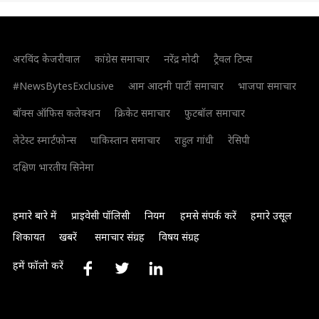
अरविंद केजरीवाल
कांग्रेस समाचार
नरेंद्र मोदी
ट्रैवल टिप्स
#NewsBytesExclusive
आम आदमी पार्टी समाचार
भाजपा समाचार
बॉक्स ऑफिस कलेक्शन
क्रिकेट समाचार
फुटबॉल समाचार
लेटेस्ट स्मार्टफोन्स
पाकिस्तान समाचार
राहुल गांधी
रेसिपी
दक्षिण भारतीय सिनेमा
हमारे बारे में
प्राइवेसी पॉलिसी
नियम
हमसे संपर्क करें
हमारे उसूल
शिकायत
खबरें
समाचार संग्रह
विषय संग्रह
हमें फॉलो करें