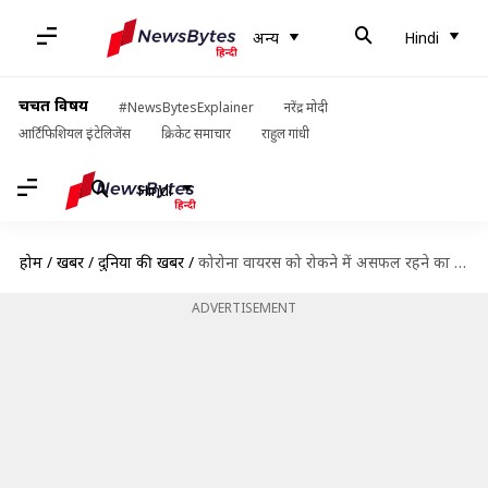
अन्य
Hindi
चर्चित विषय
#NewsBytesExplainer
नरेंद्र मोदी
आर्टिफिशियल इंटेलिजेंस
क्रिकेट समाचार
राहुल गांधी
Hindi
होम
/
खबरें
/
दुनिया की खबरें
/
कोरोना वायरस को रोकने में असफल रहने का आरोप लगाकर ट्रंप ने रोकी WHO की फंडिंग
ADVERTISEMENT