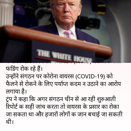
रहने का आरोप लगाकर ट्रंप ने रोकी
WHO की फंडिंग
लेखन
Apr 15, 2020
09:58 am
प्रमोद कुमार
क्या है खबर?
राष्ट्रपति डोनाल्ड ट्रंप ने मंगलवार को कहा कि वो अमेरिका
की तरफ से विश्व स्वास्थ्य संगठन (WHO) को जाने वाली
फंडिंग रोक रहे हैं।
उन्होंने संगठन पर कोरोना वायरस (COVID-19) को
फैलने से रोकने के लिए पर्याप्त कदम न उठाने का आरोप
लगाया है।
ट्रंप ने कहा कि अगर संगठन चीन से आ रही शुरुआती
रिपोर्ट की सही जांच करता तो वायरस के प्रसार का रोका
जा सकता था और हजारों लोगों की जान बचाई जा सकती