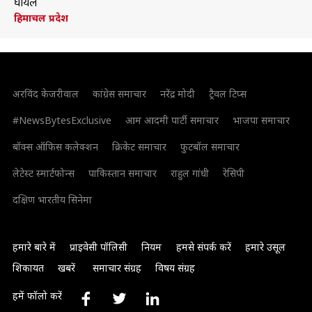
घायल
हिमाचल प्रदेश
अरविंद केजरीवाल
कांग्रेस समाचार
नरेंद्र मोदी
ट्रैवल टिप्स
#NewsBytesExclusive
आम आदमी पार्टी समाचार
भाजपा समाचार
बॉक्स ऑफिस कलेक्शन
क्रिकेट समाचार
फुटबॉल समाचार
लेटेस्ट स्मार्टफोन्स
पाकिस्तान समाचार
राहुल गांधी
रेसिपी
दक्षिण भारतीय सिनेमा
हमारे बारे में
प्राइवेसी पॉलिसी
नियम
हमसे संपर्क करें
हमारे उसूल
शिकायत
खबरें
समाचार संग्रह
विषय संग्रह
हमें फॉलो करें