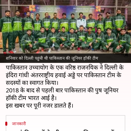
लिए पाकिस्तान की टीम भारत पहुंची
लेखन
Nov 21, 2021
12:51 pm
अंकित पसबोला
क्या है खबर?
पुरुष जूनियर हॉकी विश्व कप का आयोजन इस बार 24
नवंबर से 5 दिसंबर तक भुवनेश्वर में होना है, जिसके लिए
शनिवार को दिल्ली पहुंची थी पाकिस्तान की जूनियर हॉकी टीम
पाकिस्तान की टीम बीते शनिवार को दिल्ली पहुंची है।
पाकिस्तान उच्चायोग के एक वरिष्ठ राजनयिक ने दिल्ली के
इंदिरा गांधी अंतरराष्ट्रीय हवाई अड्डे पर पाकिस्तान टीम के
सदस्यों का स्वागत किया।
2018 के बाद से पहली बार पाकिस्तान की पुरुष जूनियर
हॉकी टीम भारत आई है।
जानकारी