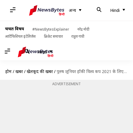
अन्य
Hindi
चर्चित विषय
#NewsBytesExplainer
नरेंद्र मोदी
आर्टिफिशियल इंटेलिजेंस
क्रिकेट समाचार
राहुल गांधी
Hindi
होम
/
खबरें
/
खेलकूद की खबरें
/
पुरुष जूनियर हॉकी विश्व कप 2021 के लिए पाकिस्तान की टीम भारत पहुंची
ADVERTISEMENT