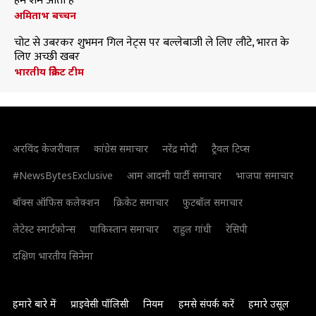
हमें शर्म आती है
अमिताभ बच्चन
चोट से उबरकर शुभमन गिल नेट्स पर बल्लेबाजी ले लिए लौटे, भारत के
लिए अच्छी खबर
भारतीय क्रिकेट टीम
अरविंद केजरीवाल
कांग्रेस समाचार
नरेंद्र मोदी
ट्रैवल टिप्स
#NewsBytesExclusive
आम आदमी पार्टी समाचार
भाजपा समाचार
बॉक्स ऑफिस कलेक्शन
क्रिकेट समाचार
फुटबॉल समाचार
लेटेस्ट स्मार्टफोन्स
पाकिस्तान समाचार
राहुल गांधी
रेसिपी
दक्षिण भारतीय सिनेमा
हमारे बारे में
प्राइवेसी पॉलिसी
नियम
हमसे संपर्क करें
हमारे उसूल