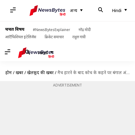
अन्य
Hindi
चर्चित विषय
#NewsBytesExplainer
नरेंद्र मोदी
आर्टिफिशियल इंटेलिजेंस
क्रिकेट समाचार
राहुल गांधी
Hindi
होम
/
खबरें
/
खेलकूद की खबरें
/
मैच हारने के बाद कोच के कहने पर बंगाल अंडर-19 टीम के खिलाड़ी हुए गंजे
ADVERTISEMENT