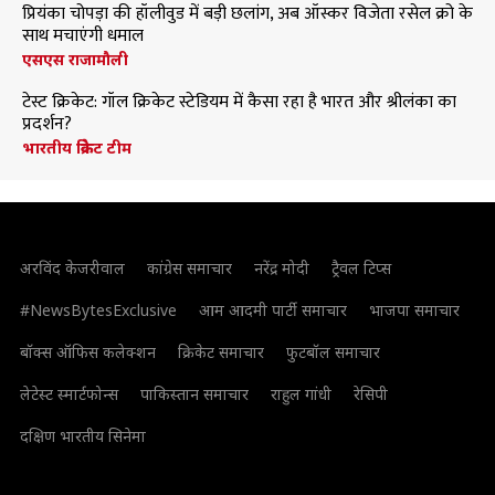
प्रियंका चोपड़ा की हॉलीवुड में बड़ी छलांग, अब ऑस्कर विजेता रसेल क्रो के
साथ मचाएंगी धमाल
एसएस राजामौली
टेस्ट क्रिकेट: गॉल क्रिकेट स्टेडियम में कैसा रहा है भारत और श्रीलंका का
प्रदर्शन?
भारतीय क्रिकेट टीम
अरविंद केजरीवाल
कांग्रेस समाचार
नरेंद्र मोदी
ट्रैवल टिप्स
#NewsBytesExclusive
आम आदमी पार्टी समाचार
भाजपा समाचार
बॉक्स ऑफिस कलेक्शन
क्रिकेट समाचार
फुटबॉल समाचार
लेटेस्ट स्मार्टफोन्स
पाकिस्तान समाचार
राहुल गांधी
रेसिपी
दक्षिण भारतीय सिनेमा