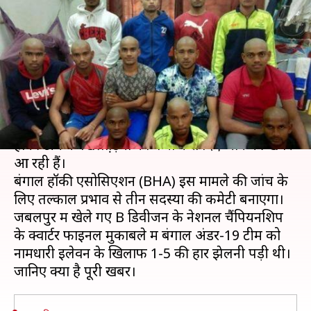
बंगाल अंडर-19 टीम के खिलाड़ी हुए
गंजे
लेखन
Jan 22, 2019
07:09 pm
Neeraj Pandey
क्या है खबर?
बंगाल में एक मुकाबले में हार झेलने के बाद स्टेट अंडर-19
हॉकी टीम के खिलाड़ि़यों को गंजा करा दिए जाने की खबरें
आ रही हैं।
बंगाल हॉकी एसोसिएशन (BHA) इस मामले की जांच के
लिए तल्काल प्रभाव से तीन सदस्यों की कमेटी बनाएगा।
जबलपुर में खेले गए B डिवीजन के नेशनल चैंपियनशिप
के क्वार्टर फाइनल मुकाबले में बंगाल अंडर-19 टीम को
नामधारी इलेवन के खिलाफ 1-5 की हार झेलनी पड़ी थी।