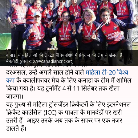
ट्रांसजेंडर बनेंगी डेनिएल मैकगैही,
जानिए उनका सफर
लेखन
Sep 02, 2023
11:33 pm
अंकित पसबोला
क्या है खबर?
कनाडा में महिलाओं की टी-20 चैंपियनशिप में प्रेयरीज की टीम से खेलती हैं
कनाडा की डेनिएल मैकगैही अंतरराष्ट्रीय क्रिकेट खेलने
मैकगैही (तस्वीर: X/@canadiancricket)
वाली पहली ट्रांसजेंडर क्रिकेटर बनेंगी।
दरअसल, उन्हें अगले साल होने वाले
महिला टी-20 विश्व
कप
के क्वालीफायर मैच के लिए कनाडा की टीम में शामिल
किया गया है। यह टूर्नामेंट 4 से 11 सितंबर तक खेला
जाएगा।
वह पुरुष से महिला ट्रांसजेंडर क्रिकेटरों के लिए इंटरनेशनल
क्रिकेट काउंसिल (ICC) की पात्रता के मानदंडों पर खरी
उतरी हैं। आइए उनके अब तक के सफर पर एक नजर