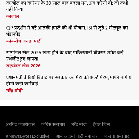
काजोल का करियर के 30 साल बाद बदला मन, अब करेंगी वो; जो कभी
नहीं किया
काजोल
CJP प्रदर्शन में बड़े आतंकी हमले की थी योजना, ISI से जुड़े 2 मॉड्यूल का
भंडाफोड़
कॉकरोच जनता पार्टी
राष्ट्रमंडल खेल 2026 खत्म होने के बाद पाकिस्तानी बॉक्सर समेत कई
एथलीट हुए लापता
राष्ट्रमंडल खेल 2026
प्रधानमंत्री वीडियो विवाद पर सरकार का मेटा को अल्टीमेटम, माफी मांगें या
होगी कड़ी कार्रवाई
नरेंद्र मोदी
अरविंद केजरीवाल
कांग्रेस समाचार
नरेंद्र मोदी
ट्रैवल टिप्स
#NewsBytesExclusive
आम आदमी पार्टी समाचार
भाजपा समाचार