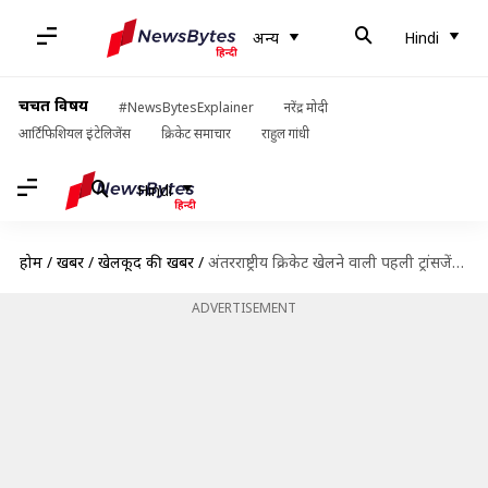
अन्य
Hindi
चर्चित विषय
#NewsBytesExplainer
नरेंद्र मोदी
आर्टिफिशियल इंटेलिजेंस
क्रिकेट समाचार
राहुल गांधी
Hindi
होम
/
खबरें
/
खेलकूद की खबरें
/
अंतरराष्ट्रीय क्रिकेट खेलने वाली पहली ट्रांसजेंडर बनेंगी डेनिएल मैकगैही, जानिए उनका सफर
ADVERTISEMENT