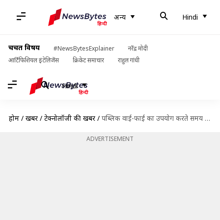
अन्य
Hindi
चर्चित विषय
#NewsBytesExplainer
नरेंद्र मोदी
आर्टिफिशियल इंटेलिजेंस
क्रिकेट समाचार
राहुल गांधी
Hindi
होम
/
खबरें
/
टेक्नोलॉजी की खबरें
/
पब्लिक वाई-फाई का उपयोग करते समय किन बातों पर ध्यान देना चाहिए?
ADVERTISEMENT