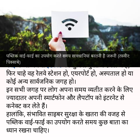
समय किन बातों पर ध्यान देना
चाहिए?
लेखन
Oct 31, 2024
06:14 pm
बिश्वजीत कुमार
क्या है खबर?
पब्लिक वाई-फाई का उपयोग करते समय सावधानियां बरतनी है जरूरी (तस्वीर:
आज के समय में ज्यादातर सार्वजनिक जगहों पर
वाई-
पिक्साबे)
फाई
के माध्यम से
इंटरनेट
की सुविधा मुक्त में उपलब्ध है,
फिर चाहे वह रेलवे स्टेशन हो, एयरपोर्ट हो, अस्पताल हो या
कोई अन्य सार्वजनिक जगह हो।
इन सभी जगह पर लोग अपना समय व्यतीत करने के लिए
ज्यादातर अपनी स्मार्टफोन और लैपटॉप को इंटरनेट से
कनेक्ट कर लेते हैं।
हालांकि, संभावित साइबर सुरक्षा के खतरों की वजह से
पब्लिक वाई-फाई का उपयोग करते समय कुछ बातों का