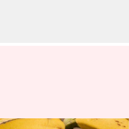
वजन घटाने में मददगार है केला, नाश्ते