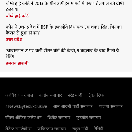
बॉम्बे हाई कोर्ट ने 2013 के यौन उत्पीड़न मामले में तरुण तेजपाल को दोषी
ठहराया
बॉम्बे हाई कोर्ट
कौन थे उत्तर प्रदेश में BSP के इकलौते विधायक उमाशंकर सिंह, जिनका
कैंसर से हुआ निधन?
उत्तर प्रदेश
'आवारापन 2' पर चली सेंसर बोर्ड की कैंची, 9 बदलाव के बाद मिली ये
रेटिंग
इमरान हाशमी
अरविंद केजरीवाल
कांग्रेस समाचार
नरेंद्र मोदी
ट्रैवल टिप्स
#NewsBytesExclusive
आम आदमी पार्टी समाचार
भाजपा समाचार
बॉक्स ऑफिस कलेक्शन
क्रिकेट समाचार
फुटबॉल समाचार
लेटेस्ट स्मार्टफोन्स
पाकिस्तान समाचार
राहुल गांधी
रेसिपी