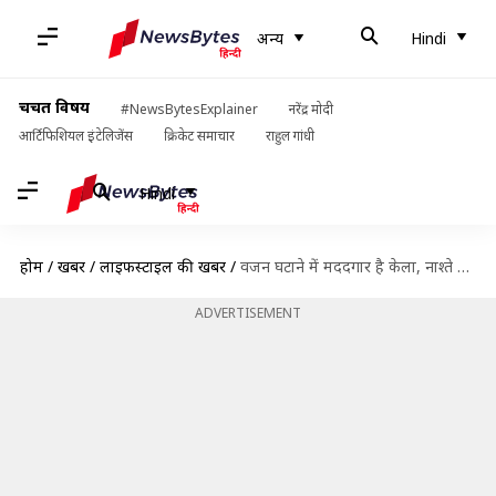
अन्य
Hindi
चर्चित विषय
#NewsBytesExplainer
नरेंद्र मोदी
आर्टिफिशियल इंटेलिजेंस
क्रिकेट समाचार
राहुल गांधी
Hindi
होम
/
खबरें
/
लाइफस्टाइल की खबरें
/
वजन घटाने में मददगार है केला, नाश्ते में बनाएं केले से बनी ये तीन हेल्दी डिश
ADVERTISEMENT