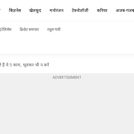
ा
बिज़नेस
खेलकूद
मनोरंजन
टेक्नोलॉजी
करियर
अजब-गज
ंटेलिजेंस
क्रिकेट समाचार
राहुल गांधी
ोते हैं ये 5 काम, भूलकर भी न करें
ADVERTISEMENT