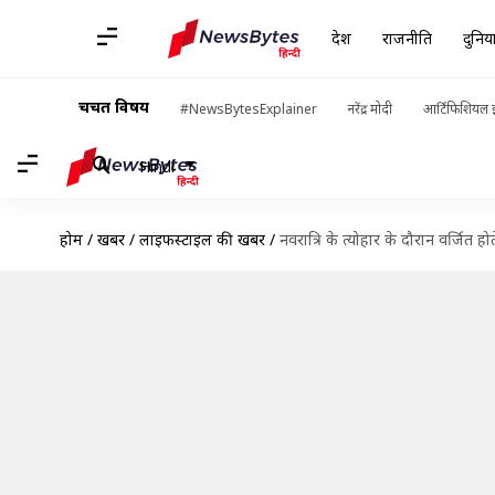
देश
राजनीति
दुनिय
चर्चित विषय
#NewsBytesExplainer
नरेंद्र मोदी
आर्टिफिशियल इ
Hindi
होम
/
खबरें
/
लाइफस्टाइल की खबरें
/
नवरात्रि के त्योहार के दौरान वर्जित ह