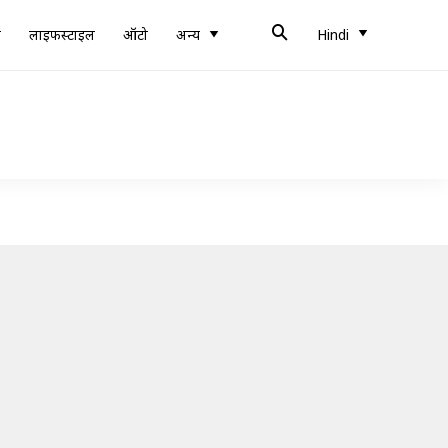
ब
लाइफस्टाइल
ऑटो
अन्य
Hindi