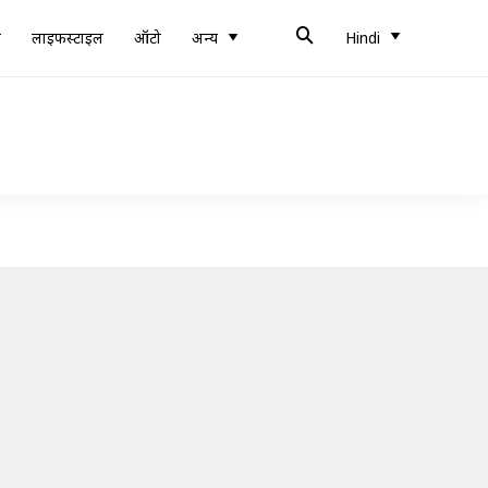
ब
लाइफस्टाइल
ऑटो
अन्य
Hindi