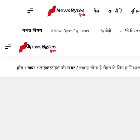
देश
राजनीति
दुनिय
चर्चित विषय
#NewsBytesExplainer
नरेंद्र मोदी
आर्टिफिशियल इ
Hindi
होम
/
खबरें
/
लाइफस्टाइल की खबरें
/
ज्यादा सोना है सेहत के लिए हानिकार