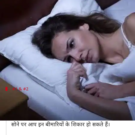
ज्यादा सोना है सेहत के लिए हानिकारक,
लेखन
Dec 06, 2019
07:50 pm
मोना दीक्षित
क्या है खबर?
आज के समय में लोगों के पास समय की कमी होने के कारण वे पूर
सोना सेहत के लिए जरूरी है, लेकिन किसी भी चीज की अध
सकती हैं।
#1 & #2
डायबिटीज और दिल की बीमारी का होता है खतर
ज्यादा सोने से आपके शरीर में ब्लड-शुगर लेवल असंतुलित 
इसके साथ ही अधिक सोने वालों को दिल की बीमारी जैसे कोरोन
सोने पर आप इन बीमारियों के शिकार हो सकते हैं।