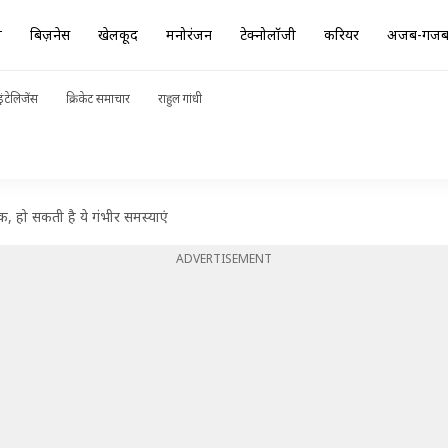
ा
बिज़नेस
खेलकूद
मनोरंजन
टेक्नोलॉजी
करियर
अजब-गज
ंटेलिजेंस
क्रिकेट समाचार
राहुल गांधी
क, हो सकती है ये गंभीर समस्याएं
ADVERTISEMENT