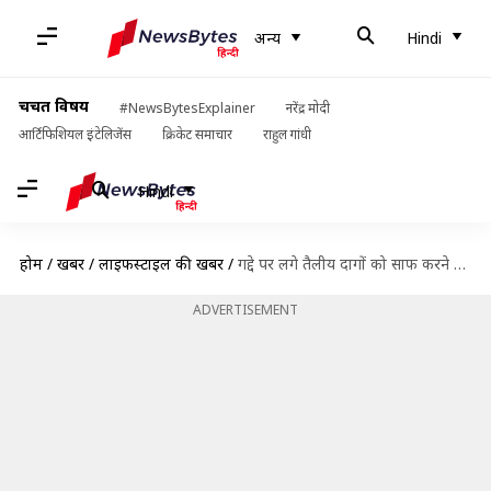
अन्य
Hindi
चर्चित विषय
#NewsBytesExplainer
नरेंद्र मोदी
आर्टिफिशियल इंटेलिजेंस
क्रिकेट समाचार
राहुल गांधी
Hindi
होम
/
खबरें
/
लाइफस्टाइल की खबरें
/
गद्दे पर लगे तैलीय दागों को साफ करने के लिए अपनाएं यह कारगर तरीका
ADVERTISEMENT