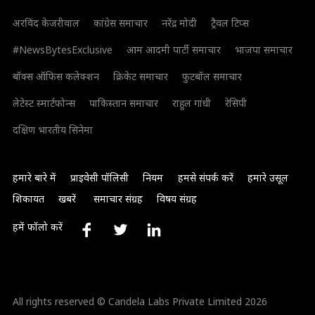
अरविंद केजरीवाल
कांग्रेस समाचार
नरेंद्र मोदी
ट्रैवल टिप्स
#NewsBytesExclusive
आम आदमी पार्टी समाचार
भाजपा समाचार
बॉक्स ऑफिस कलेक्शन
क्रिकेट समाचार
फुटबॉल समाचार
लेटेस्ट स्मार्टफोन्स
पाकिस्तान समाचार
राहुल गांधी
रेसिपी
दक्षिण भारतीय सिनेमा
हमारे बारे में
प्राइवेसी पॉलिसी
नियम
हमसे संपर्क करें
हमारे उसूल
शिकायत
खबरें
समाचार संग्रह
विषय संग्रह
हमें फॉलो करें
All rights reserved © Candela Labs Private Limited 2026