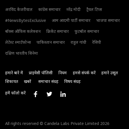
अरविंद केजरीवाल
कांग्रेस समाचार
नरेंद्र मोदी
ट्रैवल टिप्स
#NewsBytesExclusive
आम आदमी पार्टी समाचार
भाजपा समाचार
बॉक्स ऑफिस कलेक्शन
क्रिकेट समाचार
फुटबॉल समाचार
लेटेस्ट स्मार्टफोन्स
पाकिस्तान समाचार
राहुल गांधी
रेसिपी
दक्षिण भारतीय सिनेमा
हमारे बारे में
प्राइवेसी पॉलिसी
नियम
हमसे संपर्क करें
हमारे उसूल
शिकायत
खबरें
समाचार संग्रह
विषय संग्रह
हमें फॉलो करें
All rights reserved © Candela Labs Private Limited 2026