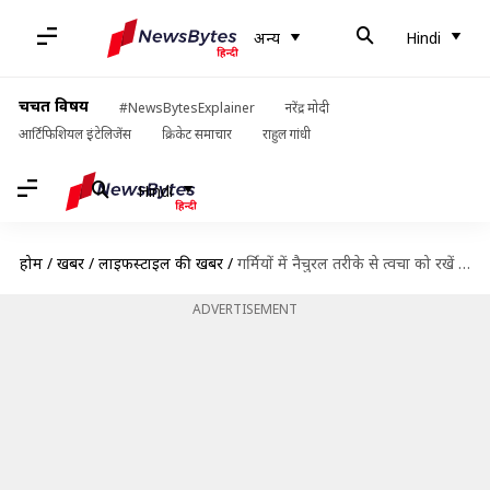
अन्य
Hindi
चर्चित विषय
#NewsBytesExplainer
नरेंद्र मोदी
आर्टिफिशियल इंटेलिजेंस
क्रिकेट समाचार
राहुल गांधी
Hindi
होम
/
खबरें
/
लाइफस्टाइल की खबरें
/
गर्मियों में नैचुरल तरीके से त्वचा को रखें सुरक्षित, घर पर ऐसे बनाएं सनस्क्रीन लोशन
ADVERTISEMENT