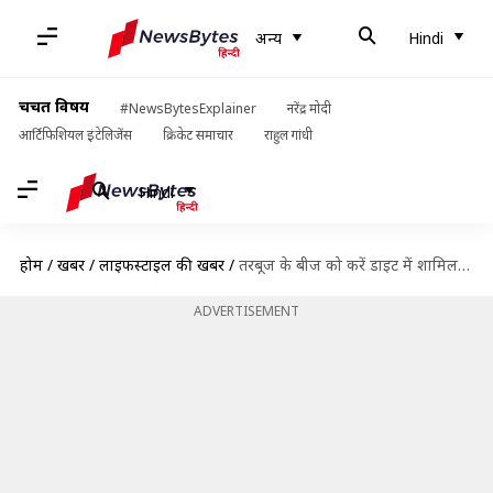
अन्य
Hindi
चर्चित विषय
#NewsBytesExplainer
नरेंद्र मोदी
आर्टिफिशियल इंटेलिजेंस
क्रिकेट समाचार
राहुल गांधी
Hindi
होम
/
खबरें
/
लाइफस्टाइल की खबरें
/
तरबूज के बीज को करें डाइट में शामिल, मिलेंगे ये 5 स्वास्थ्य लाभ
ADVERTISEMENT