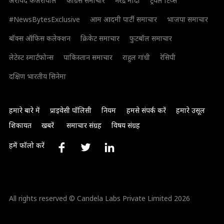
अरविंद केजरीवाल
कांग्रेस समाचार
नरेंद्र मोदी
ट्रैवल टिप्स
#NewsBytesExclusive
आम आदमी पार्टी समाचार
भाजपा समाचार
बॉक्स ऑफिस कलेक्शन
क्रिकेट समाचार
फुटबॉल समाचार
लेटेस्ट स्मार्टफोन्स
पाकिस्तान समाचार
राहुल गांधी
रेसिपी
दक्षिण भारतीय सिनेमा
हमारे बारे में
प्राइवेसी पॉलिसी
नियम
हमसे संपर्क करें
हमारे उसूल
शिकायत
खबरें
समाचार संग्रह
विषय संग्रह
हमें फॉलो करें
All rights reserved © Candela Labs Private Limited 2026