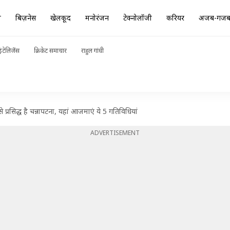
ा
बिज़नेस
खेलकूद
मनोरंजन
टेक्नोलॉजी
करियर
अजब-गज
ंटेलिजेंस
क्रिकेट समाचार
राहुल गांधी
 प्रसिद्ध है चन्नापटना, यहां आजमाएं ये 5 गतिविधियां
ADVERTISEMENT