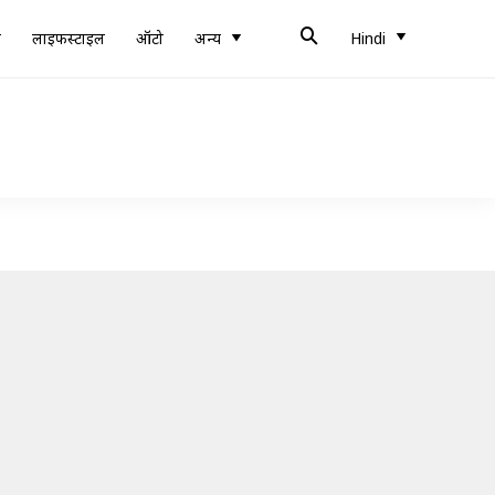
ब
लाइफस्टाइल
ऑटो
अन्य
Hindi