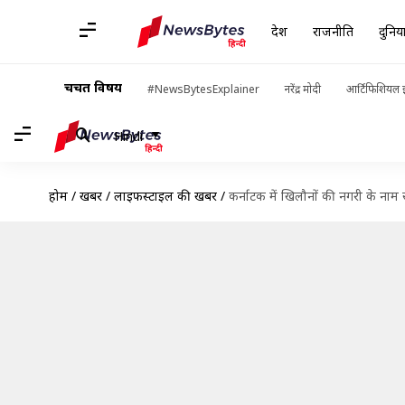
देश
राजनीति
दुनिय
चर्चित विषय
#NewsBytesExplainer
नरेंद्र मोदी
आर्टिफिशियल इ
Hindi
होम
/
खबरें
/
लाइफस्टाइल की खबरें
/
कर्नाटक में खिलौनों की नगरी के नाम से