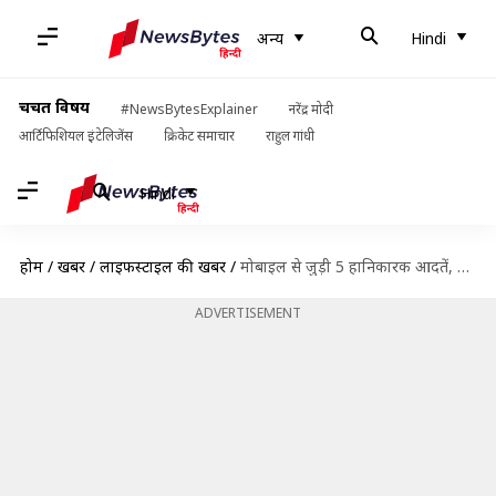
अन्य
Hindi
चर्चित विषय
#NewsBytesExplainer
नरेंद्र मोदी
आर्टिफिशियल इंटेलिजेंस
क्रिकेट समाचार
राहुल गांधी
Hindi
होम
/
खबरें
/
लाइफस्टाइल की खबरें
/
मोबाइल से जुड़ी 5 हानिकारक आदतें, जो स्वास्थ्य के लिए हैं खतरा
ADVERTISEMENT