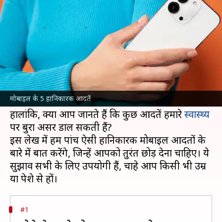
जो स्वास्थ्य के लिए हैं खतरा
लेखन
Jan 16, 2025
04:33 pm
अंजली
क्या है खबर?
आजकल मोबाइल फोन हमारे जीवन का अहम हिस्सा बन
गया है। चाहे काम हो या मनोरंजन, हम हर समय मोबाइल
मोबाइल के 5 हानिकारक आदतें
पर निर्भर रहते हैं।
हालांकि, क्या आप जानते हैं कि कुछ आदतें हमारे
स्वास्थ्य
पर बुरा असर डाल सकती हैं?
इस लेख में हम पांच ऐसी हानिकारक मोबाइल आदतों के
बारे में बात करेंगे, जिन्हें आपको तुरंत छोड़ देना चाहिए। ये
सुझाव सभी के लिए उपयोगी हैं, चाहे आप किसी भी उम्र
#1