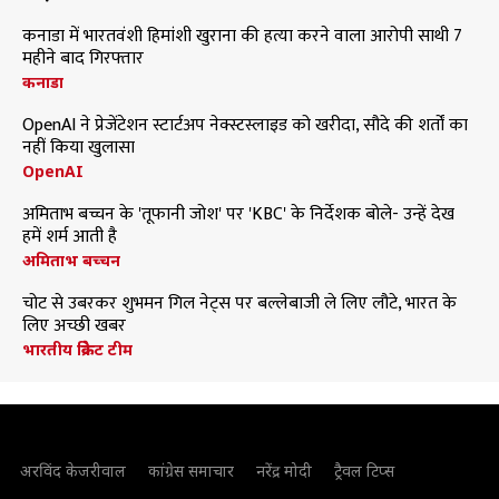
कनाडा में भारतवंशी हिमांशी खुराना की हत्या करने वाला आरोपी साथी 7
महीने बाद गिरफ्तार
कनाडा
OpenAI ने प्रेजेंटेशन स्टार्टअप नेक्स्टस्लाइड को खरीदा, सौदे की शर्तों का
नहीं किया खुलासा
OpenAI
अमिताभ बच्चन के 'तूफानी जोश' पर 'KBC' के निर्देशक बोले- उन्हें देख
हमें शर्म आती है
अमिताभ बच्चन
चोट से उबरकर शुभमन गिल नेट्स पर बल्लेबाजी ले लिए लौटे, भारत के
लिए अच्छी खबर
भारतीय क्रिकेट टीम
अरविंद केजरीवाल
कांग्रेस समाचार
नरेंद्र मोदी
ट्रैवल टिप्स