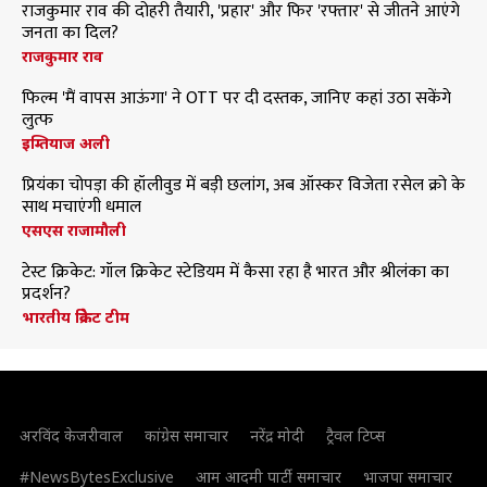
राजकुमार राव की दोहरी तैयारी, 'प्रहार' और फिर 'रफ्तार' से जीतने आएंगे
जनता का दिल?
राजकुमार राव
फिल्म 'मैं वापस आऊंगा' ने OTT पर दी दस्तक, जानिए कहां उठा सकेंगे
लुत्फ
इम्तियाज अली
प्रियंका चोपड़ा की हॉलीवुड में बड़ी छलांग, अब ऑस्कर विजेता रसेल क्रो के
साथ मचाएंगी धमाल
एसएस राजामौली
टेस्ट क्रिकेट: गॉल क्रिकेट स्टेडियम में कैसा रहा है भारत और श्रीलंका का
प्रदर्शन?
भारतीय क्रिकेट टीम
अरविंद केजरीवाल
कांग्रेस समाचार
नरेंद्र मोदी
ट्रैवल टिप्स
#NewsBytesExclusive
आम आदमी पार्टी समाचार
भाजपा समाचार