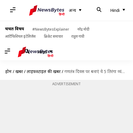
अन्य
Hindi
चर्चित विषय
#NewsBytesExplainer
नरेंद्र मोदी
आर्टिफिशियल इंटेलिजेंस
क्रिकेट समाचार
राहुल गांधी
Hindi
होम
/
खबरें
/
लाइफस्टाइल की खबरें
/
गणतंत्र दिवस पर बनाएं ये 5 तिरंगा व्यंजन और त्योहार को खास अंदाज में मनाएं
ADVERTISEMENT