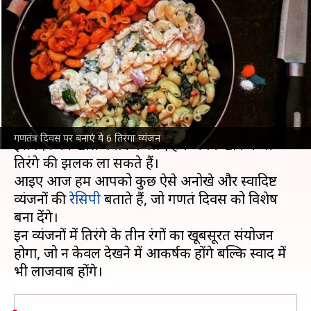
व्यंजन और त्योहार को खास अंदाज में
मनाएं
लेखन
Jan 14, 2025
04:14 pm
अंजली
क्या है खबर?
गणतंत्र दिवस
का त्योहार हमारे देश के लिए गर्व का दिन है।
गणतंत्र दिवस पर बनाएं ये 6 तिरंगा व्यंजन
इस दिन को खास बनाने के लिए हम अपने खाने में भी
तिरंगे की झलक ला सकते हैं।
आइए आज हम आपको कुछ ऐसे अनोखे और स्वादिष्ट
व्यंजनों की
रेसिपी
बताते हैं, जो गणतंत्र दिवस को विशेष
बना देंगे।
इन व्यंजनों में तिरंगे के तीन रंगों का खूबसूरत संयोजन
होगा, जो न केवल देखने में आकर्षक होंगे बल्कि स्वाद में