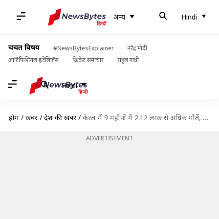
अन्य
Hindi
चर्चित विषय
#NewsBytesExplainer
नरेंद्र मोदी
आर्टिफिशियल इंटेलिजेंस
क्रिकेट समाचार
राहुल गांधी
Hindi
होम
/
खबरें
/
देश की खबरें
/
केरल में 9 महीनों में 2.12 लाख से अधिक मौतें, कोरोना वायरस महामारी से बढ़ा ग्राफ
ADVERTISEMENT