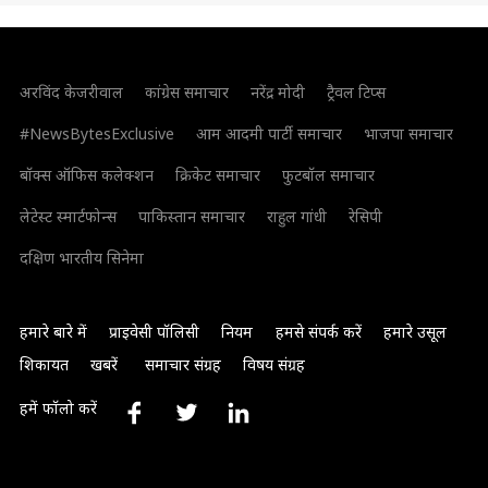
अरविंद केजरीवाल
कांग्रेस समाचार
नरेंद्र मोदी
ट्रैवल टिप्स
#NewsBytesExclusive
आम आदमी पार्टी समाचार
भाजपा समाचार
बॉक्स ऑफिस कलेक्शन
क्रिकेट समाचार
फुटबॉल समाचार
लेटेस्ट स्मार्टफोन्स
पाकिस्तान समाचार
राहुल गांधी
रेसिपी
दक्षिण भारतीय सिनेमा
हमारे बारे में
प्राइवेसी पॉलिसी
नियम
हमसे संपर्क करें
हमारे उसूल
शिकायत
खबरें
समाचार संग्रह
विषय संग्रह
हमें फॉलो करें