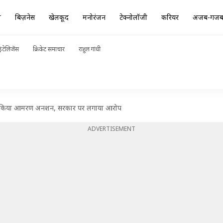
ा
बिज़नेस
खेलकूद
मनोरंजन
टेक्नोलॉजी
करियर
अजब-गज
ंटेलिजेंस
क्रिकेट समाचार
राहुल गांधी
 शुरू किया आमरण अनशन, सरकार पर लगाया आरोप
ADVERTISEMENT