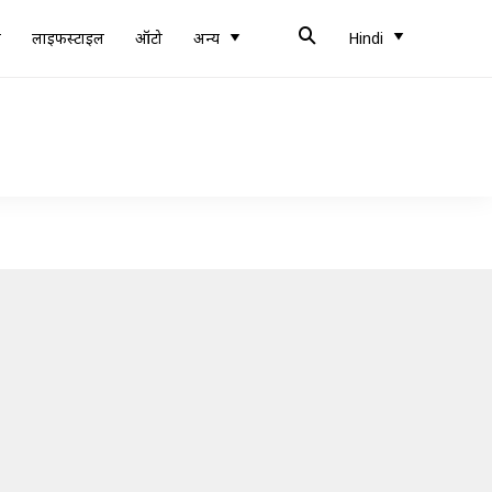
ब
लाइफस्टाइल
ऑटो
अन्य
Hindi