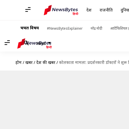
देश
राजनीति
दुनिय
चर्चित विषय
#NewsBytesExplainer
नरेंद्र मोदी
आर्टिफिशियल इ
Hindi
होम
/
खबरें
/
देश की खबरें
/
कोलकाता मामला: प्रदर्शनकारी डॉक्टरों ने