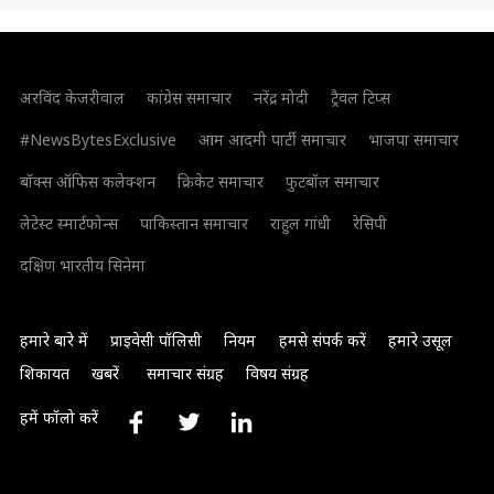
अरविंद केजरीवाल
कांग्रेस समाचार
नरेंद्र मोदी
ट्रैवल टिप्स
#NewsBytesExclusive
आम आदमी पार्टी समाचार
भाजपा समाचार
बॉक्स ऑफिस कलेक्शन
क्रिकेट समाचार
फुटबॉल समाचार
लेटेस्ट स्मार्टफोन्स
पाकिस्तान समाचार
राहुल गांधी
रेसिपी
दक्षिण भारतीय सिनेमा
हमारे बारे में
प्राइवेसी पॉलिसी
नियम
हमसे संपर्क करें
हमारे उसूल
शिकायत
खबरें
समाचार संग्रह
विषय संग्रह
हमें फॉलो करें