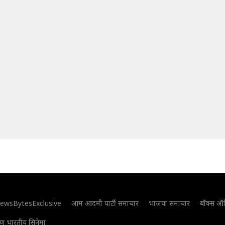
ewsBytesExclusive
आम आदमी पार्टी समाचार
भाजपा समाचार
बॉक्स ऑ
िण भारतीय सिनेमा