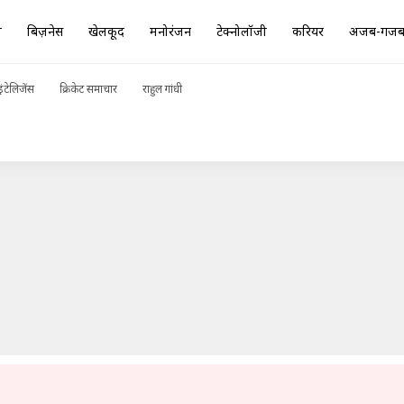
ा
बिज़नेस
खेलकूद
मनोरंजन
टेक्नोलॉजी
करियर
अजब-गज
 बनाने की बड़ी योजना, जानें
ADVERTISEMENT
ंटेलिजेंस
क्रिकेट समाचार
राहुल गांधी