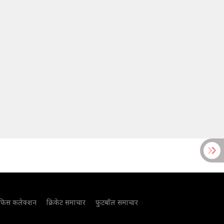
फिस कलेक्शन
क्रिकेट समाचार
फुटबॉल समाचार