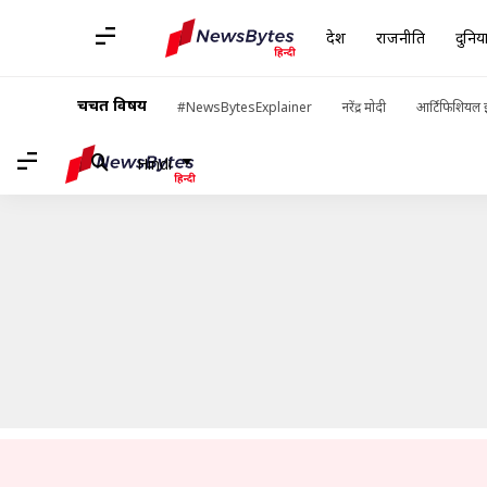
देश
राजनीति
दुनिय
होम
/
खबरें
/
देश की खबरें
/
अयोध्या में राम मंदिर के बाद 13 और नए मंदिर
चर्चित विषय
#NewsBytesExplainer
नरेंद्र मोदी
आर्टिफिशियल इ
Hindi