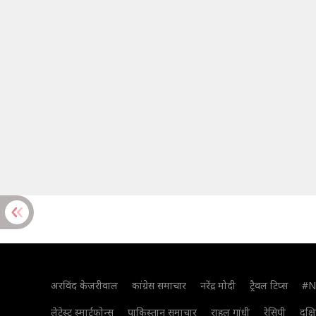
अरविंद केजरीवाल
कांग्रेस समाचार
नरेंद्र मोदी
ट्रैवल टिप्स
#N
लेटेस्ट स्मार्टफोन्स
पाकिस्तान समाचार
राहुल गांधी
रेसिपी
दक्ष