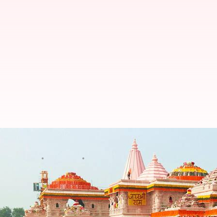
अयोध्या में राम मंदिर के बाद 13 और न
लेखन
Jan 24, 2024
11:06 am
महिमा
क्या है खबर?
अयोध्या
में
राम मंदिर
के अलावा 13 और नए मंदिर बनाने की योज