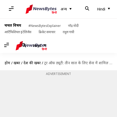
अन्य
Hindi
चर्चित विषय
#NewsBytesExplainer
नरेंद्र मोदी
आर्टिफिशियल इंटेलिजेंस
क्रिकेट समाचार
राहुल गांधी
Hindi
होम
/
खबरें
/
देश की खबरें
/
टूर ऑफ ड्यूटी: तीन साल के लिए सेना में शामिल हो सकेंगे आम नागरिक
ADVERTISEMENT