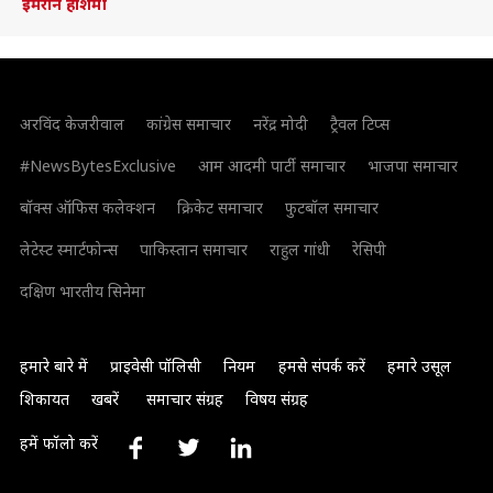
इमरान हाशमी
अरविंद केजरीवाल
कांग्रेस समाचार
नरेंद्र मोदी
ट्रैवल टिप्स
#NewsBytesExclusive
आम आदमी पार्टी समाचार
भाजपा समाचार
बॉक्स ऑफिस कलेक्शन
क्रिकेट समाचार
फुटबॉल समाचार
लेटेस्ट स्मार्टफोन्स
पाकिस्तान समाचार
राहुल गांधी
रेसिपी
दक्षिण भारतीय सिनेमा
हमारे बारे में
प्राइवेसी पॉलिसी
नियम
हमसे संपर्क करें
हमारे उसूल
शिकायत
खबरें
समाचार संग्रह
विषय संग्रह
हमें फॉलो करें