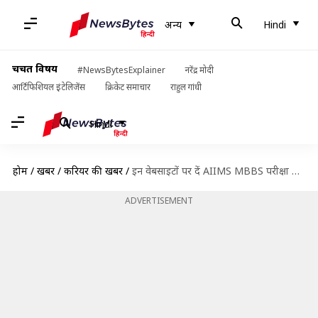
अन्य
Hindi
चर्चित विषय
#NewsBytesExplainer
नरेंद्र मोदी
आर्टिफिशियल इंटेलिजेंस
क्रिकेट समाचार
राहुल गांधी
Hindi
होम
/
खबरें
/
करियर की खबरें
/
इन वेबसाइटों पर दें AIIMS MBBS परीक्षा के लिए मॉक टेस्ट
ADVERTISEMENT