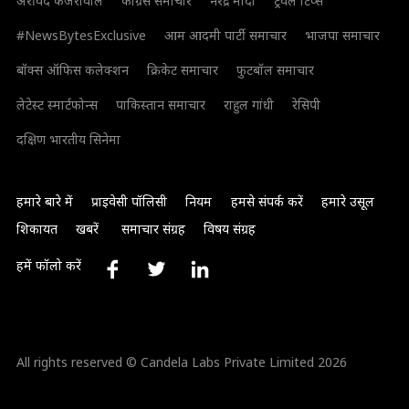
अरविंद केजरीवाल
कांग्रेस समाचार
नरेंद्र मोदी
ट्रैवल टिप्स
#NewsBytesExclusive
आम आदमी पार्टी समाचार
भाजपा समाचार
बॉक्स ऑफिस कलेक्शन
क्रिकेट समाचार
फुटबॉल समाचार
लेटेस्ट स्मार्टफोन्स
पाकिस्तान समाचार
राहुल गांधी
रेसिपी
दक्षिण भारतीय सिनेमा
हमारे बारे में
प्राइवेसी पॉलिसी
नियम
हमसे संपर्क करें
हमारे उसूल
शिकायत
खबरें
समाचार संग्रह
विषय संग्रह
हमें फॉलो करें
All rights reserved © Candela Labs Private Limited 2026