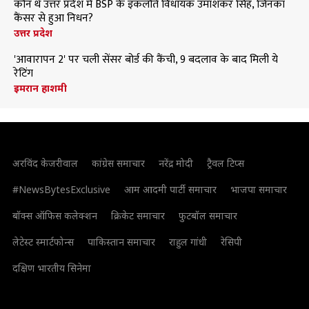
कौन थे उत्तर प्रदेश में BSP के इकलौते विधायक उमाशंकर सिंह, जिनका
कैंसर से हुआ निधन?
उत्तर प्रदेश
'आवारापन 2' पर चली सेंसर बोर्ड की कैंची, 9 बदलाव के बाद मिली ये
रेटिंग
इमरान हाशमी
अरविंद केजरीवाल
कांग्रेस समाचार
नरेंद्र मोदी
ट्रैवल टिप्स
#NewsBytesExclusive
आम आदमी पार्टी समाचार
भाजपा समाचार
बॉक्स ऑफिस कलेक्शन
क्रिकेट समाचार
फुटबॉल समाचार
लेटेस्ट स्मार्टफोन्स
पाकिस्तान समाचार
राहुल गांधी
रेसिपी
दक्षिण भारतीय सिनेमा