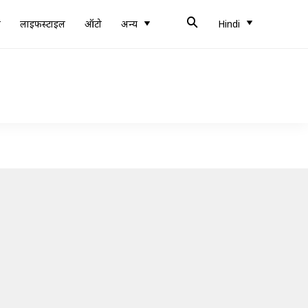
ब
लाइफस्टाइल
ऑटो
अन्य
Hindi