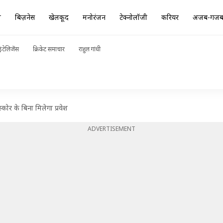
ा
बिज़नेस
खेलकूद
मनोरंजन
टेक्नोलॉजी
करियर
अजब-गज
ंटेलिजेंस
क्रिकेट समाचार
राहुल गांधी
स्कोर के बिना मिलेगा प्रवेश
ADVERTISEMENT