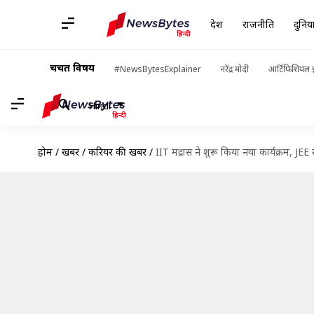
देश
राजनीति
दुनिय
चर्चित विषय
#NewsBytesExplainer
नरेंद्र मोदी
आर्टिफिशियल इ
Hindi
होम
/
खबरें
/
करियर की खबरें
/
IIT मद्रास ने शुरू किया नया कार्यक्रम, JEE 