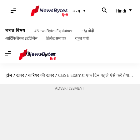
अन्य
Hindi
चर्चित विषय
#NewsBytesExplainer
नरेंद्र मोदी
आर्टिफिशियल इंटेलिजेंस
क्रिकेट समाचार
राहुल गांधी
Hindi
होम
/
खबरें
/
करियर की खबरें
/
CBSE Exams: एक दिन पहले ऐसे करें तैयारी, परीक्षा में ये चीजें ले जाना न भूलें
ADVERTISEMENT