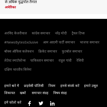
से अधिक युद्धपोत तैनात
अमेरिका
अरविंद केजरीवाल
कांग्रेस समाचार
नरेंद्र मोदी
ट्रैवल टिप्स
#NewsBytesExclusive
आम आदमी पार्टी समाचार
भाजपा समाचार
बॉक्स ऑफिस कलेक्शन
क्रिकेट समाचार
फुटबॉल समाचार
लेटेस्ट स्मार्टफोन्स
पाकिस्तान समाचार
राहुल गांधी
रेसिपी
दक्षिण भारतीय सिनेमा
हमारे बारे में
प्राइवेसी पॉलिसी
नियम
हमसे संपर्क करें
हमारे उसूल
शिकायत
खबरें
समाचार संग्रह
विषय संग्रह
हमें फॉलो करें