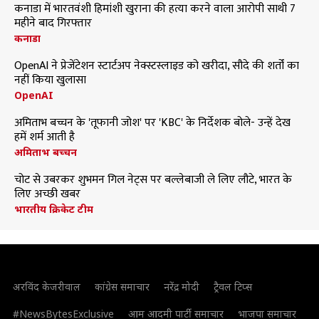
कनाडा में भारतवंशी हिमांशी खुराना की हत्या करने वाला आरोपी साथी 7
महीने बाद गिरफ्तार
कनाडा
OpenAI ने प्रेजेंटेशन स्टार्टअप नेक्स्टस्लाइड को खरीदा, सौदे की शर्तों का
नहीं किया खुलासा
OpenAI
अमिताभ बच्चन के 'तूफानी जोश' पर 'KBC' के निर्देशक बोले- उन्हें देख
हमें शर्म आती है
अमिताभ बच्चन
चोट से उबरकर शुभमन गिल नेट्स पर बल्लेबाजी ले लिए लौटे, भारत के
लिए अच्छी खबर
भारतीय क्रिकेट टीम
अरविंद केजरीवाल
कांग्रेस समाचार
नरेंद्र मोदी
ट्रैवल टिप्स
#NewsBytesExclusive
आम आदमी पार्टी समाचार
भाजपा समाचार