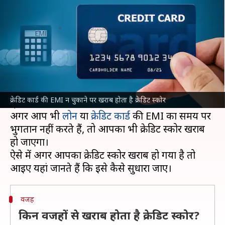
परेशानी, जानें इसे कैसे सुधारें
लेखन
May 13, 2022
12:57 pm
रोहित राजपूत
क्या है खबर?
कई बार ऐसा भी होता है कि सारे कागजात सही होने के
बावजूद लोन नहीं मिल पाता है, जिसकी वजह बैंक खराब
क्रेडिट कार्ड की EMI न चुकाने पर खराब होता है क्रेडिट स्कोर
क्रे़डिट स्कोर को बताते हैं।
अगर आप भी
लोन
या
क्रेडिट कार्ड
की EMI का समय पर
भुगतान नहीं करते हैं, तो आपका भी क्रेडिट स्कोर खराब
हो जाएगा।
ऐसे में अगर आपका क्रेडिट स्कोर खराब हो गया है तो
वजह
किन वजहों से खराब होता है क्रेडिट स्कोर?