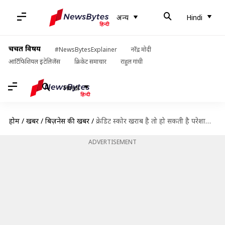
अन्य
Hindi
चर्चित विषय
#NewsBytesExplainer
नरेंद्र मोदी
आर्टिफिशियल इंटेलिजेंस
क्रिकेट समाचार
राहुल गांधी
Hindi
होम
/
खबरें
/
बिज़नेस की खबरें
/
क्रेडिट स्कोर खराब है तो हो सकती है परेशानी, जानें इसे कैसे सुधारें
ADVERTISEMENT