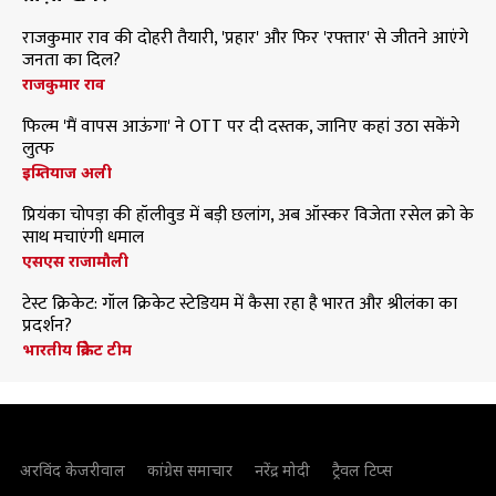
राजकुमार राव की दोहरी तैयारी, 'प्रहार' और फिर 'रफ्तार' से जीतने आएंगे
जनता का दिल?
राजकुमार राव
फिल्म 'मैं वापस आऊंगा' ने OTT पर दी दस्तक, जानिए कहां उठा सकेंगे
लुत्फ
इम्तियाज अली
प्रियंका चोपड़ा की हॉलीवुड में बड़ी छलांग, अब ऑस्कर विजेता रसेल क्रो के
साथ मचाएंगी धमाल
एसएस राजामौली
टेस्ट क्रिकेट: गॉल क्रिकेट स्टेडियम में कैसा रहा है भारत और श्रीलंका का
प्रदर्शन?
भारतीय क्रिकेट टीम
अरविंद केजरीवाल
कांग्रेस समाचार
नरेंद्र मोदी
ट्रैवल टिप्स