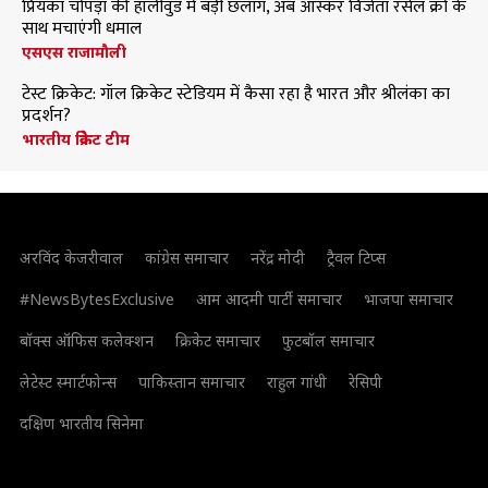
प्रियंका चोपड़ा की हॉलीवुड में बड़ी छलांग, अब ऑस्कर विजेता रसेल क्रो के
साथ मचाएंगी धमाल
एसएस राजामौली
टेस्ट क्रिकेट: गॉल क्रिकेट स्टेडियम में कैसा रहा है भारत और श्रीलंका का
प्रदर्शन?
भारतीय क्रिकेट टीम
अरविंद केजरीवाल
कांग्रेस समाचार
नरेंद्र मोदी
ट्रैवल टिप्स
#NewsBytesExclusive
आम आदमी पार्टी समाचार
भाजपा समाचार
बॉक्स ऑफिस कलेक्शन
क्रिकेट समाचार
फुटबॉल समाचार
लेटेस्ट स्मार्टफोन्स
पाकिस्तान समाचार
राहुल गांधी
रेसिपी
दक्षिण भारतीय सिनेमा