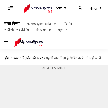
अन्य
Hindi
चर्चित विषय
#NewsBytesExplainer
नरेंद्र मोदी
आर्टिफिशियल इंटेलिजेंस
क्रिकेट समाचार
राहुल गांधी
Hindi
होम
/
खबरें
/
बिज़नेस की खबरें
/
पहली बार मिला है क्रेडिट कार्ड, तो यहाँ जानें कैसे करना है उसका इस्तेमाल
ADVERTISEMENT