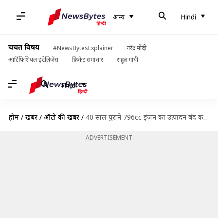
अन्य
Hindi
चर्चित विषय
#NewsBytesExplainer
नरेंद्र मोदी
आर्टिफिशियल इंटेलिजेंस
क्रिकेट समाचार
राहुल गांधी
Hindi
होम
/
खबरें
/
ऑटो की खबरें
/
40 साल पुराने 796cc इंजन का उत्पादन बंद करेगी मारुति, ऑल्टो में होता है इस्तेमाल
ADVERTISEMENT