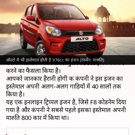
उत्पादन बंद करेगी मारुति, ऑल्टो में
होता है इस्तेमाल
लेखन
Sep 20, 2022
07:21 pm
अविनाश
क्या है खबर?
देश की सबसे बड़ी कार कंपनी
मारुति सुजुकी
इस वित्तीय
ऑल्टो में भी इस्तेमाल होती है 976cc का इंजन (तस्वीर: मारुति)
वर्ष के अंत तक अपने सबसे पुराने 796cc इंजन को बंद
करने का फैसला किया है।
आपको जानकार हैरानी होगी की कंपनी ने इस इंजन का
इस्तेमाल अपनी अलग-अलग गाड़ियों में 40 सालों तक
किया है।
यह एक इनलाइन ट्रिप्पल इंजन है, जिसे F8 कोडनेम दिया
गया है और कंपनी ने सबसे पहले इसका इस्तेमाल अपनी