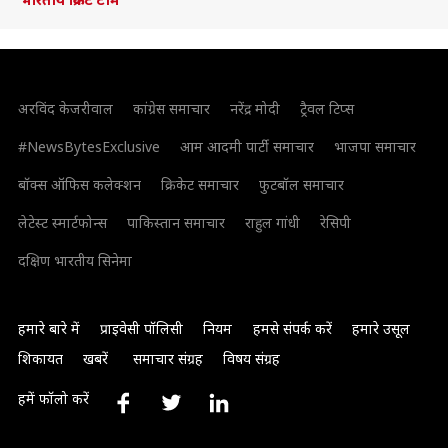
अरविंद केजरीवाल
कांग्रेस समाचार
नरेंद्र मोदी
ट्रैवल टिप्स
#NewsBytesExclusive
आम आदमी पार्टी समाचार
भाजपा समाचार
बॉक्स ऑफिस कलेक्शन
क्रिकेट समाचार
फुटबॉल समाचार
लेटेस्ट स्मार्टफोन्स
पाकिस्तान समाचार
राहुल गांधी
रेसिपी
दक्षिण भारतीय सिनेमा
हमारे बारे में
प्राइवेसी पॉलिसी
नियम
हमसे संपर्क करें
हमारे उसूल
शिकायत
खबरें
समाचार संग्रह
विषय संग्रह
हमें फॉलो करें