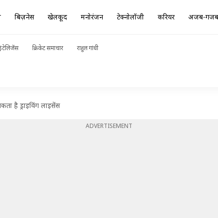
ा
बिज़नेस
खेलकूद
मनोरंजन
टेक्नोलॉजी
करियर
अजब-गज
ंटेलिजेंस
क्रिकेट समाचार
राहुल गांधी
ता है ड्राइविंग लाइसेंस
ADVERTISEMENT