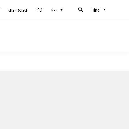
ब
लाइफस्टाइल
ऑटो
अन्य
Hindi