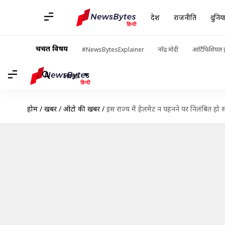
देश
राजनीति
दुनिय
चर्चित विषय
#NewsBytesExplainer
नरेंद्र मोदी
आर्टिफिशियल इ
Hindi
होम
/
खबरें
/
ऑटो की खबरें
/
इस राज्य में हेलमेट न पहनने पर निलंबित हो सक