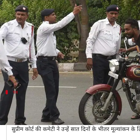
इस राज्य में हेलमेट न पहनने पर निलंबि
लेखन
Nov 23, 2020
10:10 am
मोना दीक्षित
क्या है खबर?
ओडिशा सरकार ने राज्य पुलिस और परिवहन आयुक्त से बिना हे
किया है।
सुरक्षा को ध्यान में रखते हुए यह फैसला किया गया है। कई ल
पत्र
परिवहन विभाग के लिए पत्र
परिवहन विभाग के सचिव एम एस पाढ़ी ने DGP और परिवहन आयु
पत्र में उनसे राज्य में बिना हेलमेट के बाइक चलाने वालों के 
सुप्रीम कोर्ट की कमेटी ने उन्हें सात दिनों के भीतर मूल्यां