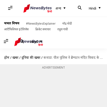
अन्य
Hindi
चर्चित विषय
#NewsBytesExplainer
नरेंद्र मोदी
आर्टिफिशियल इंटेलिजेंस
क्रिकेट समाचार
राहुल गांधी
Hindi
होम
/
खबरें
/
दुनिया की खबरें
/
कनाडा: पील पुलिस ने ब्रैम्पटन मंदिर विवाद के वीडियो में दिखे पुलिस अधिकारी को दोषमुक्त किया
ADVERTISEMENT