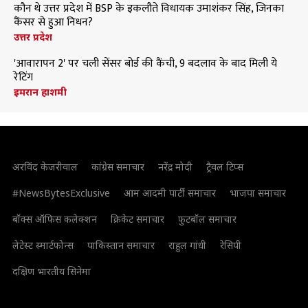
कौन थे उत्तर प्रदेश में BSP के इकलौते विधायक उमाशंकर सिंह, जिनका
कैंसर से हुआ निधन?
उत्तर प्रदेश
'आवारापन 2' पर चली सेंसर बोर्ड की कैंची, 9 बदलाव के बाद मिली ये
रेटिंग
इमरान हाशमी
अरविंद केजरीवाल
कांग्रेस समाचार
नरेंद्र मोदी
ट्रैवल टिप्स
#NewsBytesExclusive
आम आदमी पार्टी समाचार
भाजपा समाचार
बॉक्स ऑफिस कलेक्शन
क्रिकेट समाचार
फुटबॉल समाचार
लेटेस्ट स्मार्टफोन्स
पाकिस्तान समाचार
राहुल गांधी
रेसिपी
दक्षिण भारतीय सिनेमा