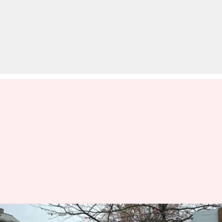
कनाडा: पील पुलिस ने ब्रैम्पटन मंदिर