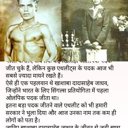
प्रतियोगिता में पहला ओलंपिक पदक
जीता, लेकिन परिवार झेल रहा गरीबी
का दंश
लेखन
Feb 16, 2019
05:27 pm
Neeraj Pandey
क्या है खबर?
भारत के लिए अब तक कई खिलाड़ी ओलंपिक पदक
जीत चुके हैं, लेकिन कुछ एथलीट्स के पदक आज भी
सबसे ज़्यादा मायने रखते हैं।
ऐसे ही एक पहलवान थे खाशाबा दादासाहेब जाधव,
जिन्होंने भारत के लिए सिंगल्स प्रतियोगिता में पहला
ओलंपिक पदक जीता था।
इतना बड़ा पदक जीतने वाले एथलीट को भी हमारी
सरकार ने भुला दिया और आज उनका नाम तक कम ही
लोगों को पता है।
जानिए खाशाबा दादासाहेब जाधव के जीवन से जुड़ी खास