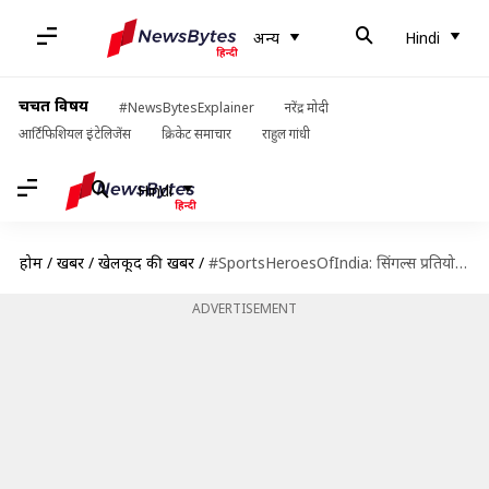
अन्य
Hindi
चर्चित विषय
#NewsBytesExplainer
नरेंद्र मोदी
आर्टिफिशियल इंटेलिजेंस
क्रिकेट समाचार
राहुल गांधी
Hindi
होम
/
खबरें
/
खेलकूद की खबरें
/
#SportsHeroesOfIndia: सिंगल्स प्रतियोगिता में पहला ओलंपिक पदक जीता, लेकिन परिवार झेल रहा गरीबी का दंश
ADVERTISEMENT