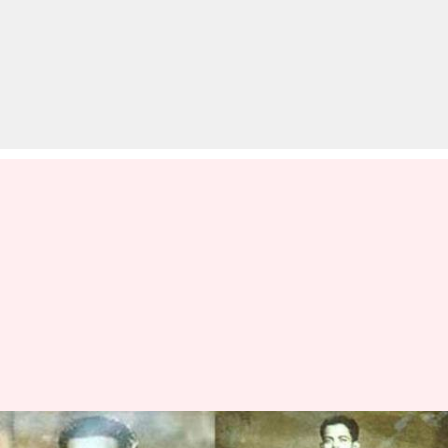
#SportsHeroesOfIndia: सिंगल्स