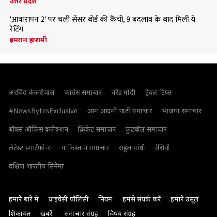
उत्तर प्रदेश
'आवारापन 2' पर चली सेंसर बोर्ड की कैंची, 9 बदलाव के बाद मिली ये
रेटिंग
इमरान हाशमी
अरविंद केजरीवाल
कांग्रेस समाचार
नरेंद्र मोदी
ट्रैवल टिप्स
#NewsBytesExclusive
आम आदमी पार्टी समाचार
भाजपा समाचार
बॉक्स ऑफिस कलेक्शन
क्रिकेट समाचार
फुटबॉल समाचार
लेटेस्ट स्मार्टफोन्स
पाकिस्तान समाचार
राहुल गांधी
रेसिपी
दक्षिण भारतीय सिनेमा
हमारे बारे में
प्राइवेसी पॉलिसी
नियम
हमसे संपर्क करें
हमारे उसूल
शिकायत
खबरें
समाचार संग्रह
विषय संग्रह