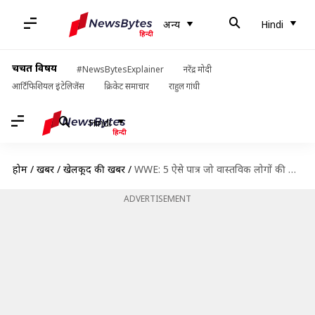
अन्य
Hindi
चर्चित विषय
#NewsBytesExplainer
नरेंद्र मोदी
आर्टिफिशियल इंटेलिजेंस
क्रिकेट समाचार
राहुल गांधी
Hindi
होम
/
खबरें
/
खेलकूद की खबरें
/
WWE: 5 ऐसे पात्र जो वास्तविक लोगों की जिंदगी पर आधारित थे
ADVERTISEMENT