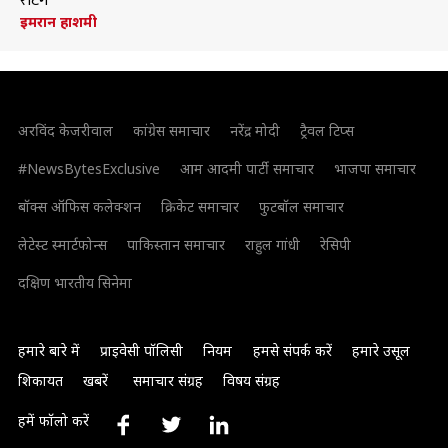
रेटिंग
इमरान हाशमी
अरविंद केजरीवाल
कांग्रेस समाचार
नरेंद्र मोदी
ट्रैवल टिप्स
#NewsBytesExclusive
आम आदमी पार्टी समाचार
भाजपा समाचार
बॉक्स ऑफिस कलेक्शन
क्रिकेट समाचार
फुटबॉल समाचार
लेटेस्ट स्मार्टफोन्स
पाकिस्तान समाचार
राहुल गांधी
रेसिपी
दक्षिण भारतीय सिनेमा
हमारे बारे में
प्राइवेसी पॉलिसी
नियम
हमसे संपर्क करें
हमारे उसूल
शिकायत
खबरें
समाचार संग्रह
विषय संग्रह
हमें फॉलो करें