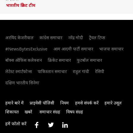
भारतीय क्रिकेट टीम
अरविंद केजरीवाल
कांग्रेस समाचार
नरेंद्र मोदी
ट्रैवल टिप्स
#NewsBytesExclusive
आम आदमी पार्टी समाचार
भाजपा समाचार
बॉक्स ऑफिस कलेक्शन
क्रिकेट समाचार
फुटबॉल समाचार
लेटेस्ट स्मार्टफोन्स
पाकिस्तान समाचार
राहुल गांधी
रेसिपी
दक्षिण भारतीय सिनेमा
हमारे बारे में
प्राइवेसी पॉलिसी
नियम
हमसे संपर्क करें
हमारे उसूल
शिकायत
खबरें
समाचार संग्रह
विषय संग्रह
हमें फॉलो करें