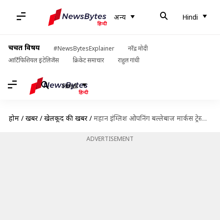
अन्य
Hindi
चर्चित विषय
#NewsBytesExplainer
नरेंद्र मोदी
आर्टिफिशियल इंटेलिजेंस
क्रिकेट समाचार
राहुल गांधी
Hindi
होम
/
खबरें
/
खेलकूद की खबरें
/
महान इंग्लिश ओपनिंग बल्लेबाज मार्कस ट्रेस्कोथिक ने की क्रिकेट से संन्यास की घोषणा
ADVERTISEMENT