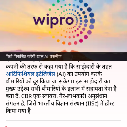
तकनीक, दिल की बीमारियों को
रोकना होगा आसान
लेखन
May 28, 2024
06:20 pm
बिश्वजीत कुमार
क्या है खबर?
विप्रो
ने आज (28 मई) सेंटर फॉर ब्रेन रिसर्च (CBR) के साथ
विप्रो विकसित करेगी खास AI तकनीक
एक अहम साझेदारी की घोषणा की है।
कंपनी की तरफ से कहा गया है कि साझेदारी के तहत
आर्टिफिशियल इंटेलिजेंस
(AI) का उपयोग करके
बीमारियों को दूर किया जा सकेगा। इस साझेदारी का
मुख्य उद्देश्य सभी बीमारियों के इलाज में सहायता देना है।
बता दें, CBR एक स्वायत्त, गैर-लाभकारी अनुसंधान
संगठन है, जिसे भारतीय विज्ञान संस्थान (IISc) में होस्ट