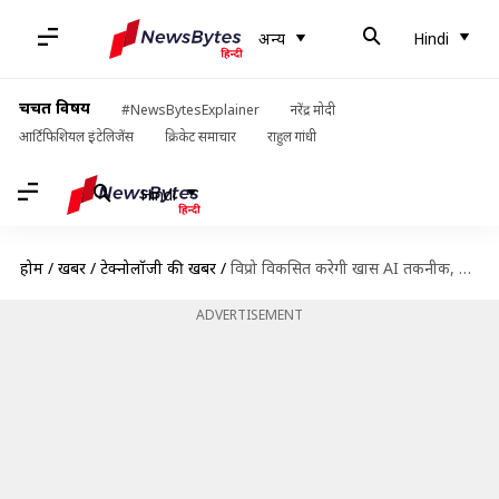
अन्य
Hindi
चर्चित विषय
#NewsBytesExplainer
नरेंद्र मोदी
आर्टिफिशियल इंटेलिजेंस
क्रिकेट समाचार
राहुल गांधी
Hindi
होम
/
खबरें
/
टेक्नोलॉजी की खबरें
/
विप्रो विकसित करेगी खास AI तकनीक, दिल की बीमारियों को रोकना होगा आसान
ADVERTISEMENT