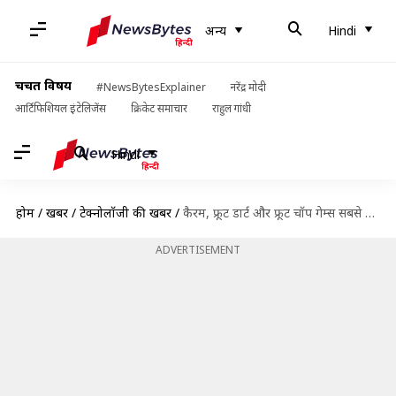
अन्य
Hindi
चर्चित विषय
#NewsBytesExplainer
नरेंद्र मोदी
आर्टिफिशियल इंटेलिजेंस
क्रिकेट समाचार
राहुल गांधी
Hindi
होम
/
खबरें
/
टेक्नोलॉजी की खबरें
/
कैरम, फ्रूट डार्ट और फ्रूट चॉप गेम्स सबसे लोकप्रिय, छोटे शहरों में गेम खेलने वाले बढ़े
ADVERTISEMENT