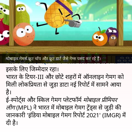
लोकप्रिय, छोटे शहरों में गेम खेलने
वाले बढ़े
लेखन
Jan 07, 2022
05:47 pm
प्राणेश तिवारी
क्या है खबर?
मोबाइल गेमिंग का क्रेज बीते कुछ साल में तेजी से बढ़ा है
मोबाइल गेमर्स फ्रूट चॉप और फ्रूट डार्ट जैसे गेम्स पसंद कर रहे हैं।
और
कोविड-19 महामारी
के चलते लगा लॉकडाउन भी
इसके लिए जिम्मेदार रहा।
भारत के टियर-III और छोटे शहरों में ऑनलाइन गेमिंग को
मिली लोकप्रियता से जुड़ा डाटा नई रिपोर्ट में सामने आया
है।
ई-स्पोर्ट्स और स्किल गेमिंग प्लेटफॉर्म
मोबाइल प्रीमियर
लीग
(MPL) ने भारत में मोबाइल गेमिंग ट्रेंड्स से जुड़ी की
जानकारी 'इंडिया मोबाइल गेमिंग रिपोर्ट 2021' (IMGR) में