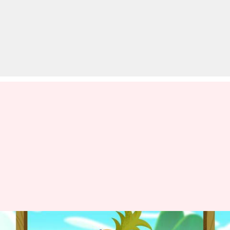
कैरम, फ्रूट डार्ट और फ्रूट चॉप गेम्स सबसे