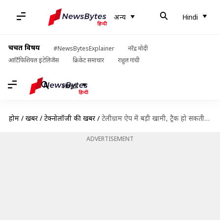
अन्य
Hindi
चर्चित विषय
#NewsBytesExplainer
नरेंद्र मोदी
आर्टिफिशियल इंटेलिजेंस
क्रिकेट समाचार
राहुल गांधी
Hindi
होम
/
खबरें
/
टेक्नोलॉजी की खबरें
/
टेलीग्राम ऐप में बड़ी खामी, ट्रैक हो सकती है यूजर्स की लोकेशन
ADVERTISEMENT