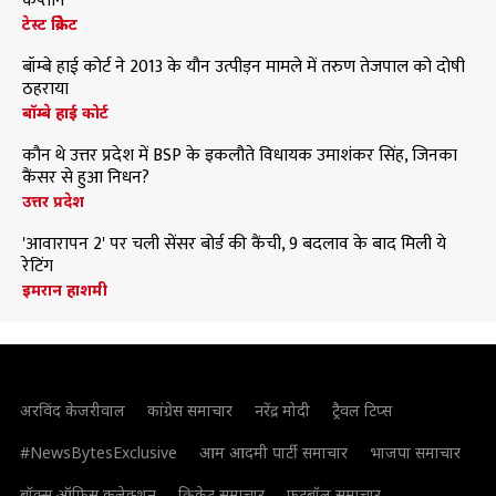
कप्तान
टेस्ट क्रिकेट
बॉम्बे हाई कोर्ट ने 2013 के यौन उत्पीड़न मामले में तरुण तेजपाल को दोषी
ठहराया
बॉम्बे हाई कोर्ट
कौन थे उत्तर प्रदेश में BSP के इकलौते विधायक उमाशंकर सिंह, जिनका
कैंसर से हुआ निधन?
उत्तर प्रदेश
'आवारापन 2' पर चली सेंसर बोर्ड की कैंची, 9 बदलाव के बाद मिली ये
रेटिंग
इमरान हाशमी
अरविंद केजरीवाल
कांग्रेस समाचार
नरेंद्र मोदी
ट्रैवल टिप्स
#NewsBytesExclusive
आम आदमी पार्टी समाचार
भाजपा समाचार
बॉक्स ऑफिस कलेक्शन
क्रिकेट समाचार
फुटबॉल समाचार