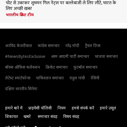
चोट से उबरकर शुभमन गिल नेट्स पर बल्लेबाजी ले लिए लौटे, भारत के
लिए अच्छी खबर
भारतीय क्रिकेट टीम
अरविंद केजरीवाल
कांग्रेस समाचार
नरेंद्र मोदी
ट्रैवल टिप्स
#NewsBytesExclusive
आम आदमी पार्टी समाचार
भाजपा समाचार
बॉक्स ऑफिस कलेक्शन
क्रिकेट समाचार
फुटबॉल समाचार
लेटेस्ट स्मार्टफोन्स
पाकिस्तान समाचार
राहुल गांधी
रेसिपी
दक्षिण भारतीय सिनेमा
हमारे बारे में
प्राइवेसी पॉलिसी
नियम
हमसे संपर्क करें
हमारे उसूल
शिकायत
खबरें
समाचार संग्रह
विषय संग्रह