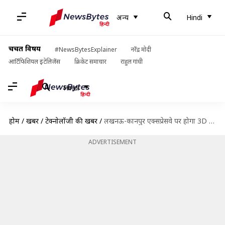
अन्य
Hindi
चर्चित विषय
#NewsBytesExplainer
नरेंद्र मोदी
आर्टिफिशियल इंटेलिजेंस
क्रिकेट समाचार
राहुल गांधी
Hindi
होम
/
खबरें
/
टेक्नोलॉजी की खबरें
/
लखनऊ-कानपुर एक्सप्रेसवे पर होगा 3D AMG टेक्नोलॉजी का इस्तेमाल, क्या है इसका मतलब?
ADVERTISEMENT