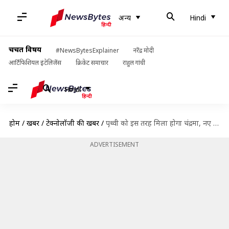
अन्य
Hindi
चर्चित विषय
#NewsBytesExplainer
नरेंद्र मोदी
आर्टिफिशियल इंटेलिजेंस
क्रिकेट समाचार
राहुल गांधी
Hindi
होम
/
खबरें
/
टेक्नोलॉजी की खबरें
/
पृथ्वी को इस तरह मिला होगा चंद्रमा, नए अध्ययन ने पुराने सिद्धांत को दी चुनौती
ADVERTISEMENT