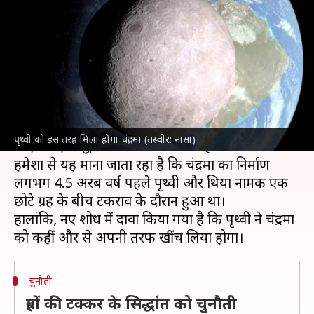
नए अध्ययन ने पुराने सिद्धांत को दी
चुनौती
लेखन
Oct 03, 2024
10:25 am
बिश्वजीत कुमार
क्या है खबर?
अंतरिक्ष
के वैज्ञानिकों ने चंद्रमा की उत्पत्ति के बारे में हाल ही
पृथ्वी को इस तरह मिला होगा चंद्रमा (तस्वीर: नासा)
में एक नए सिद्धांत को प्रस्तावित किया है।
हमेशा से यह माना जाता रहा है कि चंद्रमा का निर्माण
लगभग 4.5 अरब वर्ष पहले पृथ्वी और थिया नामक एक
छोटे ग्रह के बीच टकराव के दौरान हुआ था।
हालांकि, नए शोध में दावा किया गया है कि पृथ्वी ने चंद्रमा
चुनौती
ग्रहों की टक्कर के सिद्धांत को चुनौती