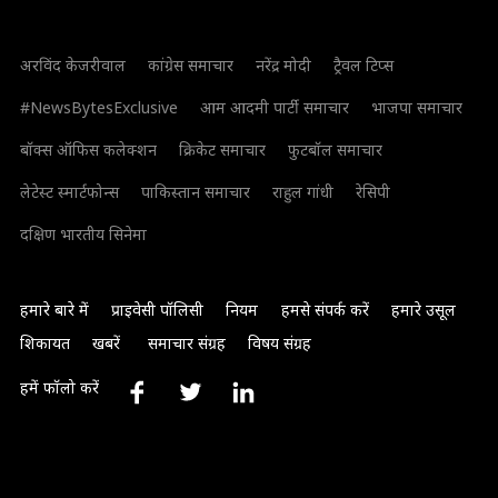
अरविंद केजरीवाल
कांग्रेस समाचार
नरेंद्र मोदी
ट्रैवल टिप्स
#NewsBytesExclusive
आम आदमी पार्टी समाचार
भाजपा समाचार
बॉक्स ऑफिस कलेक्शन
क्रिकेट समाचार
फुटबॉल समाचार
लेटेस्ट स्मार्टफोन्स
पाकिस्तान समाचार
राहुल गांधी
रेसिपी
दक्षिण भारतीय सिनेमा
हमारे बारे में
प्राइवेसी पॉलिसी
नियम
हमसे संपर्क करें
हमारे उसूल
शिकायत
खबरें
समाचार संग्रह
विषय संग्रह
हमें फॉलो करें