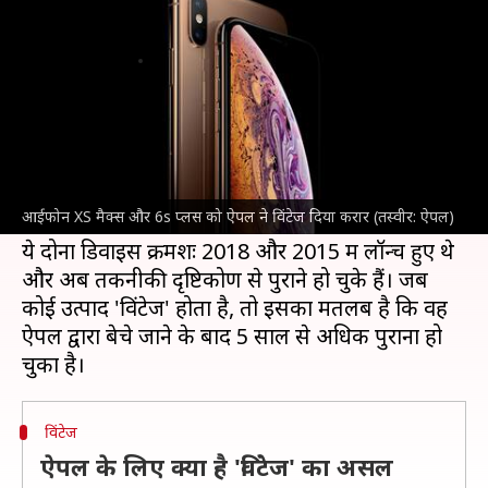
ऐपल ने विंटेज दिया करार
लेखन
Nov 19, 2024
03:19 pm
बिश्वजीत कुमार
क्या है खबर?
ऐपल
ने अपने पुराने उत्पादों की सूची को अपडेट किया है
और अब आईफोन XS मैक्स और आईफोन 6s प्लस को
आईफोन XS मैक्स और 6s प्लस को ऐपल ने विंटेज दिया करार (तस्वीर: ऐपल)
'विंटेज' करार दिया है।
ये दोनों डिवाइस क्रमशः 2018 और 2015 में लॉन्च हुए थे
और अब तकनीकी दृष्टिकोण से पुराने हो चुके हैं। जब
कोई उत्पाद 'विंटेज' होता है, तो इसका मतलब है कि वह
ऐपल द्वारा बेचे जाने के बाद 5 साल से अधिक पुराना हो
विंटेज
ऐपल के लिए क्या है 'विंटेज' का असल