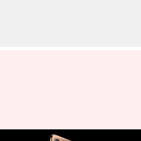
आईफोन XS मैक्स और 6s प्लस को