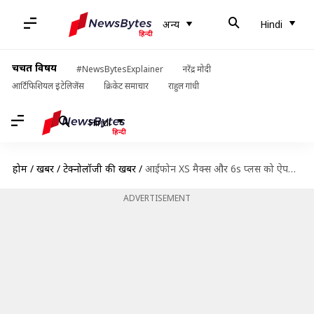
अन्य
Hindi
चर्चित विषय
#NewsBytesExplainer
नरेंद्र मोदी
आर्टिफिशियल इंटेलिजेंस
क्रिकेट समाचार
राहुल गांधी
Hindi
होम
/
खबरें
/
टेक्नोलॉजी की खबरें
/
आईफोन XS मैक्स और 6s प्लस को ऐपल ने विंटेज दिया करार
ADVERTISEMENT