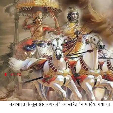
क्या महाभारत से जुड़े इन अनसुने किस्सों
लेखन
May 10, 2020
01:30 pm
अंजली
क्या है खबर?
हिन्दू धर्म में महाभारत को पांचवा वेद माना जाता है। इसकी र
महाभारत में समाज से संबंधित बहुत सी घटनाएं, संबंध और ज्ञा
महाभारत योद्धाओं की गाथाओं के लिए ही नहीं बल्कि इससे जु
#1, #2
महाभारत ग्रंथ की हुई अनोखी शुरूआत
महाभारत ग्रंथ की रचना महर्षि वेदव्यास ने की थी, लेकिन इ
वहीं, बहुत समय पहले तक महाभारत को इस नाम से नहीं जाना
महाभारत के मूल संस्करण को 'जय संहिता' नाम दिया गया था।