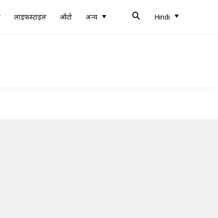
ब
लाइफस्टाइल
ऑटो
अन्य
Hindi