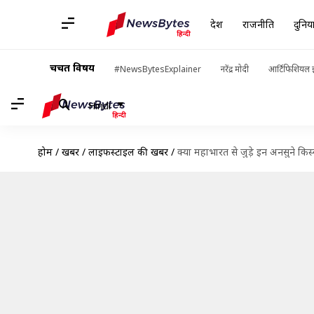
देश
राजनीति
दुनिय
चर्चित विषय
#NewsBytesExplainer
नरेंद्र मोदी
आर्टिफिशियल इ
Hindi
होम
/
खबरें
/
लाइफस्टाइल की खबरें
/
क्या महाभारत से जुड़े इन अनसुने किस्सो