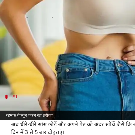
स्टमक वैक्यूम कैसे की जाती है? जानें एक
लेखन
Jan 20, 2025
06:13 pm
अंजली
क्या है खबर?
स्टमक वैक्यूम एक खास
एक्सरसाइज
है, जो पेट की गहरी मा
लाता है।
इसे करने के लिए किसी विशेष उपकरण की जरूरत नहीं होत
इसका मुख्य उद्देश्य ट्रांसवर्सस एब्डोमिनिस मांसपेशी को सक्रि
#1
स्टमक वैक्यूम कैसे करें?
स्टमक वैक्यूम करने का तरीका
स्टमक वैक्यूम करने के लिए सबसे पहले सीधे खड़े हो जाएं या ले
अब धीरे-धीरे सांस छोड़ें और अपने पेट को अंदर खींचें जैसे कि 
दिन में 3 से 5 बार दोहराएं।