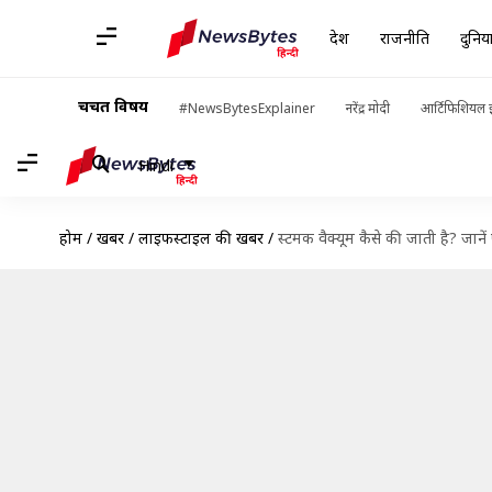
देश
राजनीति
दुनिय
चर्चित विषय
#NewsBytesExplainer
नरेंद्र मोदी
आर्टिफिशियल इ
Hindi
होम
/
खबरें
/
लाइफस्टाइल की खबरें
/
स्टमक वैक्यूम कैसे की जाती है? जानें 