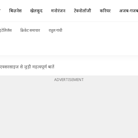
ा
बिज़नेस
खेलकूद
मनोरंजन
टेक्नोलॉजी
करियर
अजब-गज
ंटेलिजेंस
क्रिकेट समाचार
राहुल गांधी
एक्सरसाइज से जुड़ी महत्वपूर्ण बातें
ADVERTISEMENT