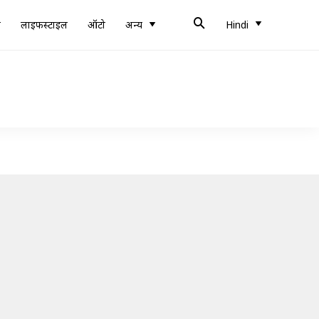
ब
लाइफस्टाइल
ऑटो
अन्य
Hindi