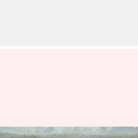
असम: काजीरंगा नेशनल पार्क की 6