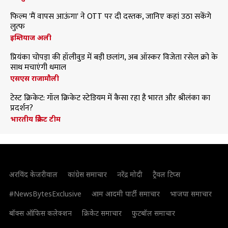
फिल्म 'मैं वापस आऊंगा' ने OTT पर दी दस्तक, जानिए कहां उठा सकेंगे
लुत्फ
इम्तियाज अली
प्रियंका चोपड़ा की हॉलीवुड में बड़ी छलांग, अब ऑस्कर विजेता रसेल क्रो के
साथ मचाएंगी धमाल
एसएस राजामौली
टेस्ट क्रिकेट: गॉल क्रिकेट स्टेडियम में कैसा रहा है भारत और श्रीलंका का
प्रदर्शन?
भारतीय क्रिकेट टीम
अरविंद केजरीवाल
कांग्रेस समाचार
नरेंद्र मोदी
ट्रैवल टिप्स
#NewsBytesExclusive
आम आदमी पार्टी समाचार
भाजपा समाचार
बॉक्स ऑफिस कलेक्शन
क्रिकेट समाचार
फुटबॉल समाचार