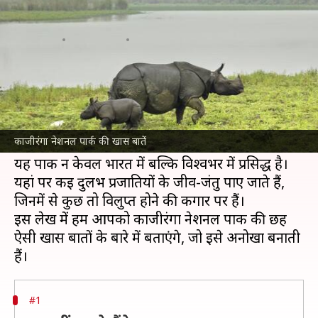
खास बातें, जो इसे बनाती हैं अनोखा
लेखन
Mar 21, 2025
05:02 pm
अंजली
क्या है खबर?
काजीरंगा नेशनल पार्क
असम
का एक ऐसा स्थान है, जो
अपनी प्राकृतिक सुंदरता और जैव विविधता के लिए जाना
काजीरंगा नेशनल पार्क की खास बातें
जाता है।
यह पार्क न केवल भारत में बल्कि विश्वभर में प्रसिद्ध है।
यहां पर कई दुर्लभ प्रजातियों के जीव-जंतु पाए जाते हैं,
जिनमें से कुछ तो विलुप्त होने की कगार पर हैं।
इस लेख में हम आपको काजीरंगा नेशनल पार्क की छह
ऐसी खास बातों के बारे में बताएंगे, जो इसे अनोखा बनाती
#1