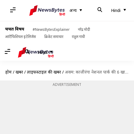
अन्य
Hindi
चर्चित विषय
#NewsBytesExplainer
नरेंद्र मोदी
आर्टिफिशियल इंटेलिजेंस
क्रिकेट समाचार
राहुल गांधी
Hindi
होम
/
खबरें
/
लाइफस्टाइल की खबरें
/
असम: काजीरंगा नेशनल पार्क की 6 खास बातें, जो इसे बनाती हैं अनोखा
ADVERTISEMENT