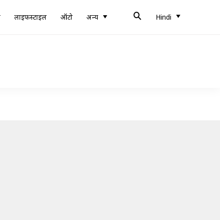
ब
लाइफस्टाइल
ऑटो
अन्य
Hindi