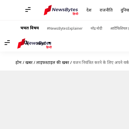
देश
राजनीति
दुनिय
चर्चित विषय
#NewsBytesExplainer
नरेंद्र मोदी
आर्टिफिशियल इ
Hindi
होम
/
खबरें
/
लाइफस्टाइल की खबरें
/
वजन नियंत्रित करने के लिए अपने वर्कआउ