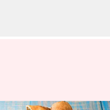
लॉकडाउन: घर पर बैठे-बैठे तले हुए