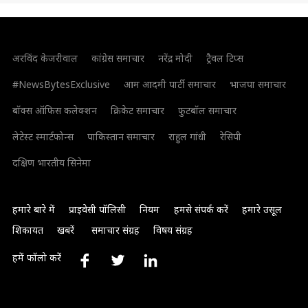
अरविंद केजरीवाल
कांग्रेस समाचार
नरेंद्र मोदी
ट्रैवल टिप्स
#NewsBytesExclusive
आम आदमी पार्टी समाचार
भाजपा समाचार
बॉक्स ऑफिस कलेक्शन
क्रिकेट समाचार
फुटबॉल समाचार
लेटेस्ट स्मार्टफोन्स
पाकिस्तान समाचार
राहुल गांधी
रेसिपी
दक्षिण भारतीय सिनेमा
हमारे बारे में
प्राइवेसी पॉलिसी
नियम
हमसे संपर्क करें
हमारे उसूल
शिकायत
खबरें
समाचार संग्रह
विषय संग्रह
हमें फॉलो करें