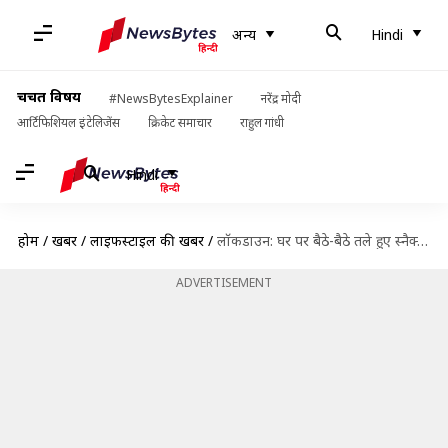
अन्य
Hindi
चर्चित विषय
#NewsBytesExplainer
नरेंद्र मोदी
आर्टिफिशियल इंटेलिजेंस
क्रिकेट समाचार
राहुल गांधी
Hindi
होम
/
खबरें
/
लाइफस्टाइल की खबरें
/
लॉकडाउन: घर पर बैठे-बैठे तले हुए स्नैक्स का लें जायका, ऐसे बनाएं उनको हेल्दी
ADVERTISEMENT