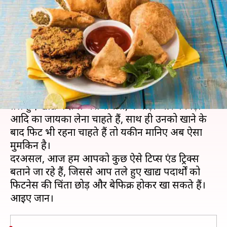
स्नैक्स का लें जायका, ऐसे बनाएं
उनको हेल्दी
लेखन
May 17, 2020
08:10 pm
अंजली
क्या है खबर?
इन दिनों भारत में लॉकडाउन चल रहा है। ऐसे में अगर आप
तले हुए खाद्य पदार्थों जैसे समोसे, कचौड़ी और पकौड़ों
आदि का जायका लेना चाहते हैं, साथ ही उनको खाने के
बाद फिट भी रहना चाहते हैं तो यकीन मानिए अब ऐसा
मुमकिन है।
दरअसल, आज हम आपको कुछ ऐसे टिप्स एंड ट्रिक्स
बताने जा रहे हैं, जिससे आप तले हुए खाद्य पदार्थों को
फिटनेस की चिंता छोड़ और बेफिक्र होकर खा सकते हैं।