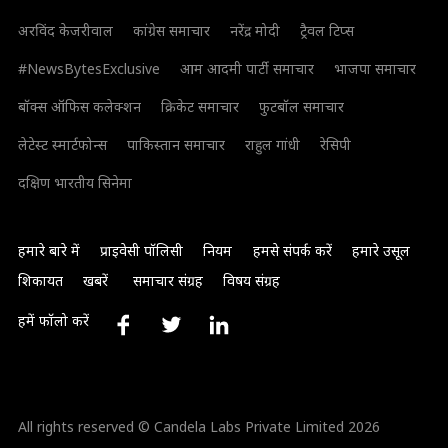
अरविंद केजरीवाल
कांग्रेस समाचार
नरेंद्र मोदी
ट्रैवल टिप्स
#NewsBytesExclusive
आम आदमी पार्टी समाचार
भाजपा समाचार
बॉक्स ऑफिस कलेक्शन
क्रिकेट समाचार
फुटबॉल समाचार
लेटेस्ट स्मार्टफोन्स
पाकिस्तान समाचार
राहुल गांधी
रेसिपी
दक्षिण भारतीय सिनेमा
हमारे बारे में
प्राइवेसी पॉलिसी
नियम
हमसे संपर्क करें
हमारे उसूल
शिकायत
खबरें
समाचार संग्रह
विषय संग्रह
हमें फॉलो करें
All rights reserved © Candela Labs Private Limited 2026