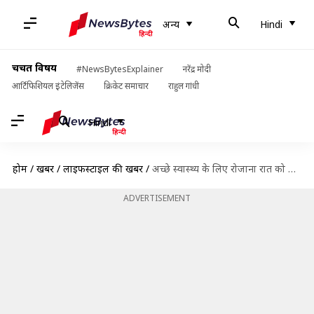
अन्य
Hindi
चर्चित विषय
#NewsBytesExplainer
नरेंद्र मोदी
आर्टिफिशियल इंटेलिजेंस
क्रिकेट समाचार
राहुल गांधी
Hindi
होम
/
खबरें
/
लाइफस्टाइल की खबरें
/
अच्छे स्वास्थ्य के लिए रोजाना रात को सोने से पहले करें ये 5 काम, मिलेगी मदद
ADVERTISEMENT