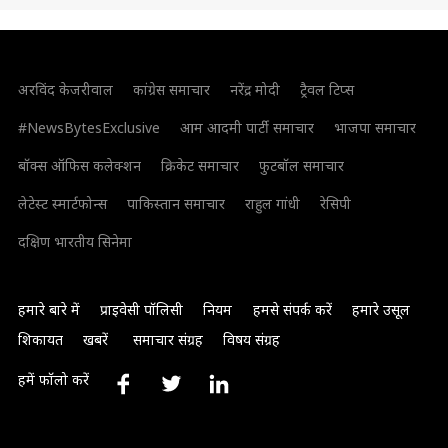
अरविंद केजरीवाल
कांग्रेस समाचार
नरेंद्र मोदी
ट्रैवल टिप्स
#NewsBytesExclusive
आम आदमी पार्टी समाचार
भाजपा समाचार
बॉक्स ऑफिस कलेक्शन
क्रिकेट समाचार
फुटबॉल समाचार
लेटेस्ट स्मार्टफोन्स
पाकिस्तान समाचार
राहुल गांधी
रेसिपी
दक्षिण भारतीय सिनेमा
हमारे बारे में
प्राइवेसी पॉलिसी
नियम
हमसे संपर्क करें
हमारे उसूल
शिकायत
खबरें
समाचार संग्रह
विषय संग्रह
हमें फॉलो करें